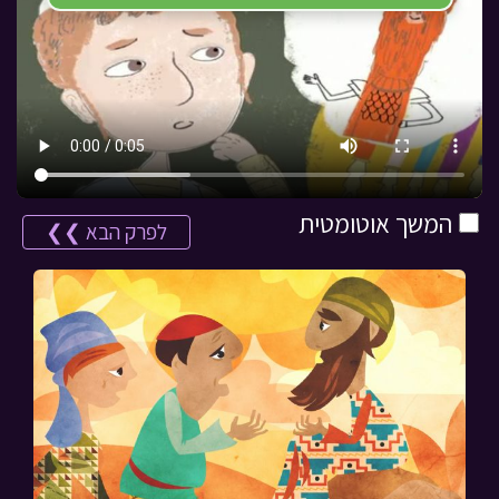
המשך אוטומטית
לפרק הבא ❯❯