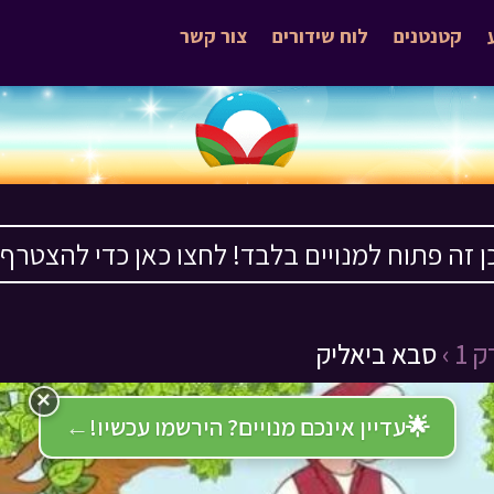
קטנטנים
לוח שידורים
צור קשר
ן זה פתוח למנויים בלבד! לחצו כאן כדי להצטרף ›
1 ›
סבא ביאליק
×
🌟
עדיין אינכם מנויים? הירשמו עכשיו!
←