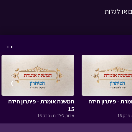
ואו לגלות
בול בפוני - לעמוד
בהתחייבות
• מתוך בול
בפוני
›
המסע לבר המצווה -
פרק ארבעה עשר
•
רת - פיתרון חידה
המשנה אומרת - פיתרון חידה
מתוך המסע לבר
15
המצווה
פרק 16
אבות לילדים › פרק 16