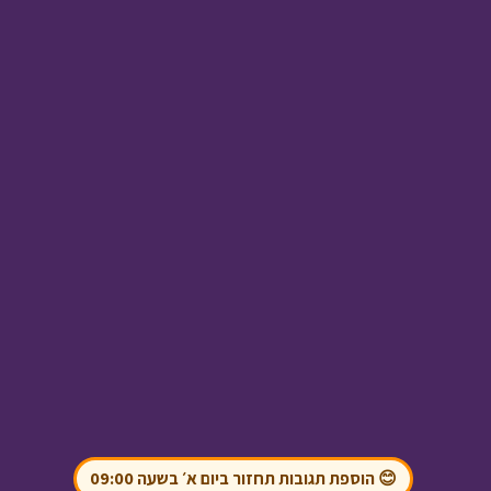
חודש אלול
• מתוך חג
ומיוחד
אבא ליום אחד -
הפעלות
• מתוך אבא
ליום אחד
😊 הוספת תגובות תחזור ביום א׳ בשעה 09:00