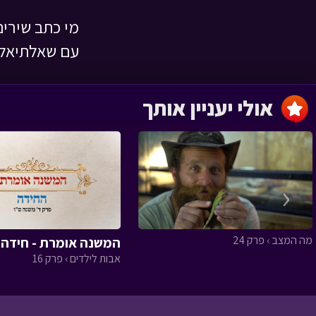
מי כתב שירים
השמחה שהצילה
עם שאלתיאל!
לילה טוב › פרק 1
אולי יעניין אותך
מסעו של הזית
‹
מה המצב › פרק 24
המשנה אומרת - חידה מ
הגינה של טליה
אבות לילדים › פרק 16