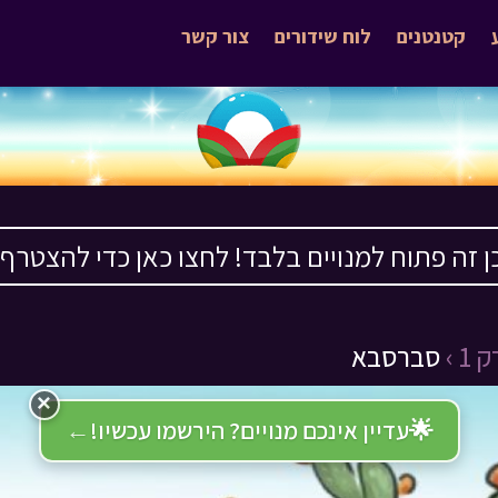
קטנטנים
לוח שידורים
צור קשר
ן זה פתוח למנויים בלבד! לחצו כאן כדי להצטרף ›
1 ›
סברסבא
×
🌟
עדיין אינכם מנויים? הירשמו עכשיו!
←