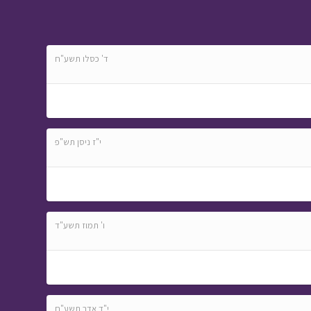
שומר הסיפורים - ביקור
חולים
• מתוך שומר
הסיפורים
ד' כסלו תשע"ח
י"ז ניסן תש"פ
חנוכה
• מתוך חג ומיוחד
ו' תמוז תשע"ד
שיר ופיוט - אדון
הסליחות
• מתוך שירים
וקליפים
י"ד אדר תשע"ח