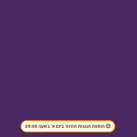
המסע לבר המצווה -
פרק עשרים ואחד
•
מתוך המסע לבר
המצווה
ניידת החלומות - מבצע
ספונג'ה
• מתוך ניידת
החלומות
😊 הוספת תגובות תחזור ביום א׳ בשעה 09:00