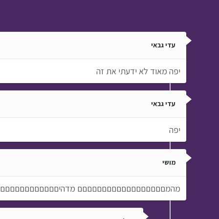
עדי גבאי
יפה מאוד לא ידעתי את זה
עדי גבאי
יפה
מושי
מהמםםםםםםםםםםםםםםםםםם מדהיםםםםםםםםםםםםםםםם י