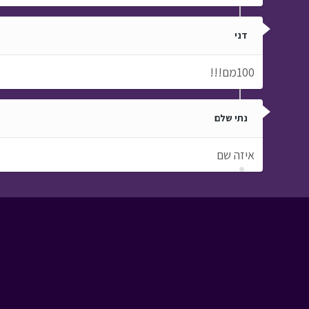
דני
100מם!!!
נתי שלם
איזה שם