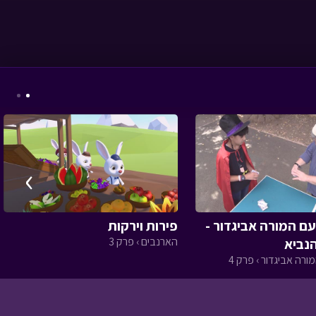
עם כלביא - זום - יוסי
שחר
• מתוך מיוחדים
›
המסע לבר המצווה -
מאחורי הקלעים
• מתוך
עם המורה אביגדור -
פירות וירקות
המסע לבר המצווה
הארנבים › פרק 3
ורה אביגדור › פרק 4