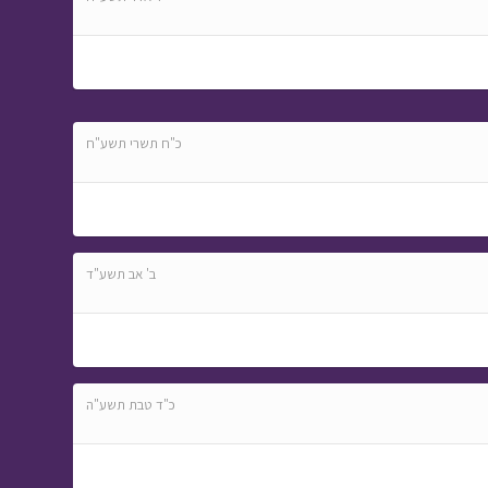
כ"ח תשרי תשע"ח
ב' אב תשע"ד
כ"ד טבת תשע"ה