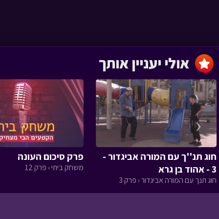
השמחה שהצילה
לילה טוב › פרק 1
אולי יעניין אותך
מסעו של הזית
‹
חוג תנ''ך עם המורה אביגדור -
פרק סיכום העונה
משחק ביתי › פרק 12
3 - אהוד בן גרא
הגינה של טליה
חוג תנך עם המורה אביגדור › פרק 3