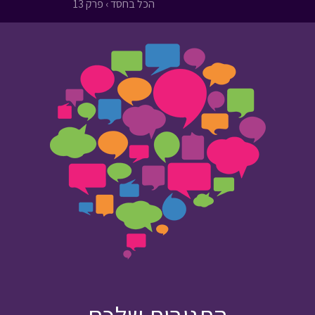
הכל בחסד › פרק 13