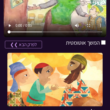
המשך אוטומטית
לפרק הבא ❯❯