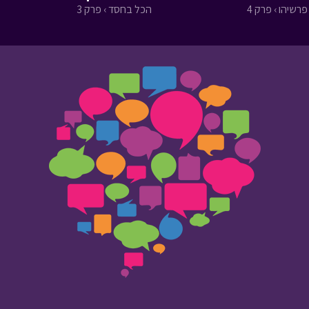
פרשיהו › פרק 4
הכל בחסד › פרק 3