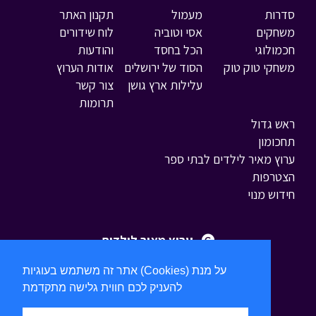
סדרות
מעמול
תקנון האתר
משחקים
אסי וטוביה
לוח שידורים
חכמולוגי
הכל בחסד
והודעות
משחקי טוק טוק
הסוד של ירושלים
אודות הערוץ
עלילות ארץ גושן
צור קשר
תרומות
ראש גדול
תחכומון
ערוץ מאיר לילדים לבתי ספר
הצטרפות
חידוש מנוי
ערוץ מאיר לילדים
אתר זה משתמש בעוגיות (Cookies) על מנת
להעניק לכם חווית גלישה מתקדמת