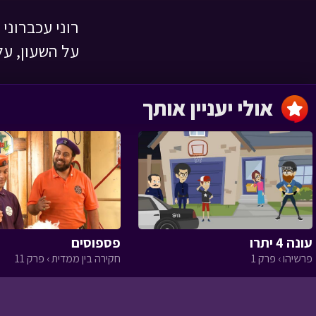
רוני עכברוני
השמחה שהצילה
על השעון, על
לילה טוב › פרק 1
אולי יעניין אותך
מסעו של הזית
‹
עונה 4 יתרו
פספוסים
הגינה של טליה
פרשיהו › פרק 1
חקירה בין ממדית › פרק 11