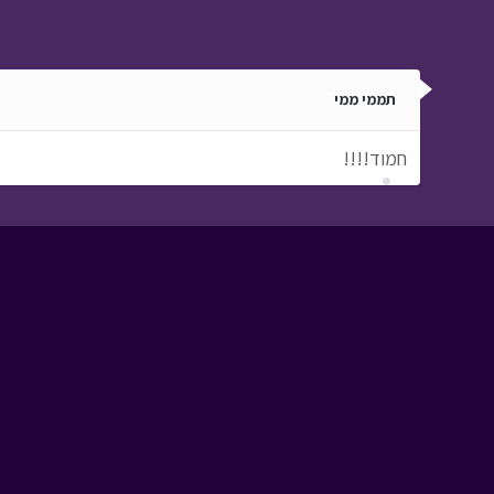
תממי ממי
חמוד!!!!