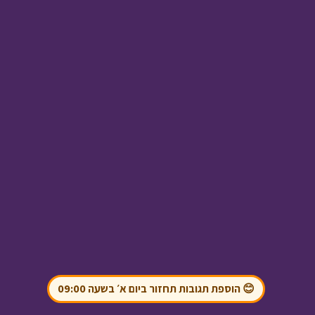
עלילות ארץ גושן -
להציל את חדגא
• מתוך
עלילות ארץ גושן
מטבע האור - פרק 5 -
צדקה לעני
• מתוך
מטבע האור
😊 הוספת תגובות תחזור ביום א׳ בשעה 09:00