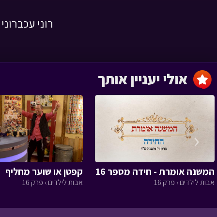
רוני עכברונ
השמחה שהצילה
לילה טוב › פרק 1
אולי יעניין אותך
מסעו של הזית
‹
המשנה אומרת - חידה מספר 16
קפטן או שוער מחליף
הגינה של טליה
אבות לילדים › פרק 16
אבות לילדים › פרק 16