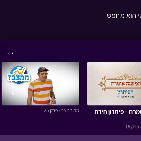
י הוא מחפש
המסע לבר המצווה -
פרק שמונה עשר
• מתוך
המסע לבר המצווה
›
זום ערב יום כיפור תשפו
מה המצב › פרק 25
רת - פיתרון חידה
- עם טוביה
• מתוך
מיוחדים
פרק 16