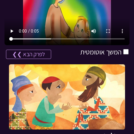
המשך אוטומטית
לפרק הבא ❯❯