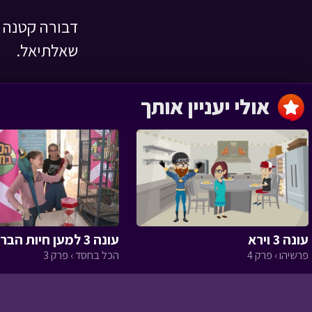
דבורה קטנה נ
השמחה שהצילה
שאלתיאל.
לילה טוב › פרק 1
אולי יעניין אותך
מסעו של הזית
‹
עונה 3 וירא
עונה 3 למען חיות הבר א
הגינה של טליה
פרשיהו › פרק 4
הכל בחסד › פרק 3