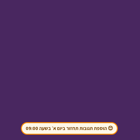
טו בשבט
• מתוך חג
ומיוחד
אסי טוביה וחברים -
זיכרון גורלי
• מתוך אסי
טוביה וחברים
😊 הוספת תגובות תחזור ביום א׳ בשעה 09:00
אבא ליום אחד - ריהוט
לבתי כנסת
• מתוך אבא