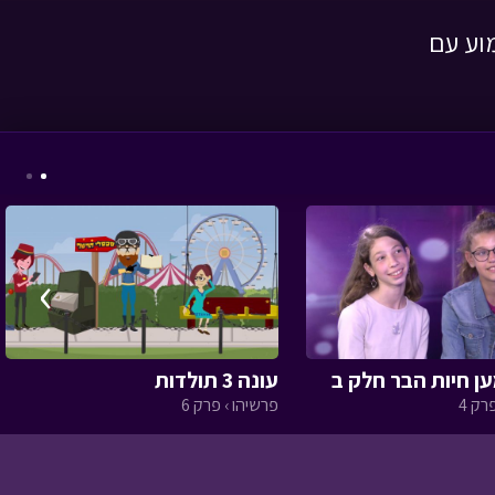
וע עם
מסע כומתה - הגלבוע
•
מתוך מסע כומתה
›
זום ערב שמחת תורה
תשפו - עם טוביה
•
מתוך מיוחדים
עונה 3 תולדות
רק 4
פרשיהו › פרק 6