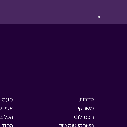
סדרות
מעמול
משחקים
אסי וט
חכמולוגי
הכל ב
משחקי טוק טוק
הסוד ש