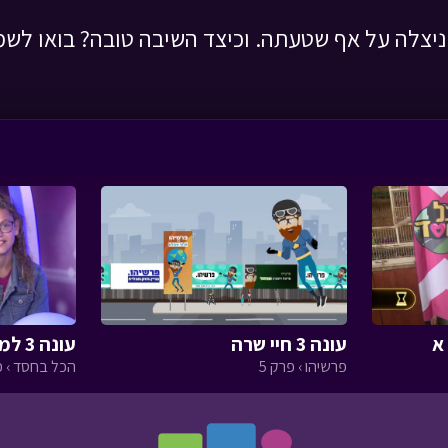
יצלה על אף שטעתה. וכיצד השיבה טובה? בואו לשמ
עונה 3 חיי שרה
עונה 3 למען חיות הבר חלק ב
פרשיהו › פרק 5
הכל בחסד › פ