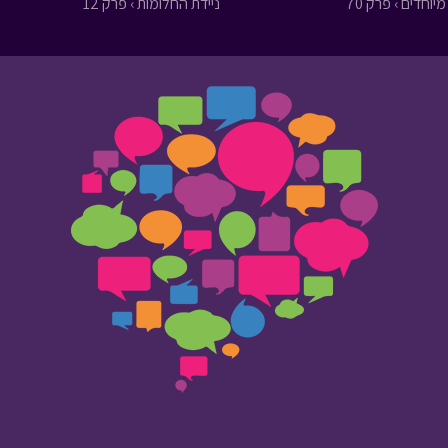
מיוחדים › פרק 70
ניידת החלומות › פרק 12