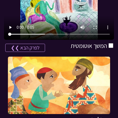
המשך אוטומטית
לפרק הבא ❯❯