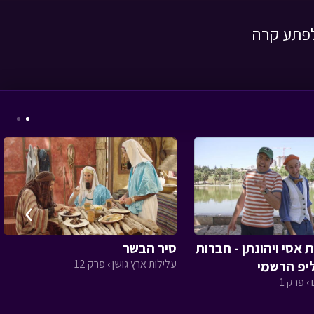
לפתע קרה
שומר הסיפורים - תורה
שלמדתי בשוק
• מתוך
שומר הסיפורים
›
מטבע האור - פרק 6 -
אסי ויהונתן - חברות
סיר הבשר
מעט מן האור
• מתוך
עלילות ארץ גושן › פרק 12
ליפ הרשמי
מטבע האור
› פרק 1