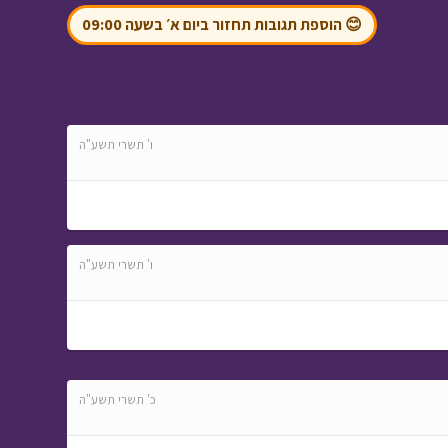
😊 הוספת תגובות תחזור ביום א׳ בשעה 09:00
שומר הסיפורים - הגולם
• מתוך שומר הסיפורים
ו' תשרי תשע"ה
ניידת החלומות - יום
גיבוש ב
• מתוך ניידת
ו' תשרי תשע"ה
החלומות
כ' תשרי תשע"ה
אבא ליום אחד -