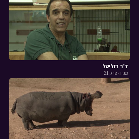
ד'ר דוליטל
מגזו › פרק 21