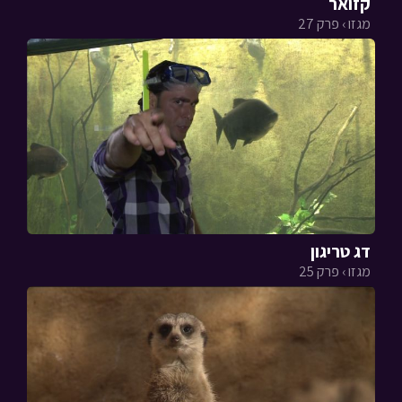
קזואר
מגזו › פרק 27
דג טריגון
מגזו › פרק 25