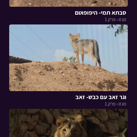
סבתא תמי- היפופוטם
מגזו › פרק 1
וגר זאב עם כבש- זאב
מגזו › פרק 1