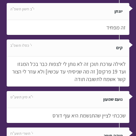
י"ב חשון תשפ"ה
יונתן
זה מפחיד
י' כסלו תשפ"ב
קים
לאילה עורכת תוכן זה לא נותן לי לצפות כבר בכל המגזו
ועד 19 פרקים[ זה מה שניסיתי עד עכשיו] ולא עוזר לי הצור
קשר אשמח לתשובה תודה
י"א סיון תשע"ט
נועם שמעון
שככתי לציין שהתנשמת היא עוף דורס
י' תשרי תשע"ח
מיקה סופר