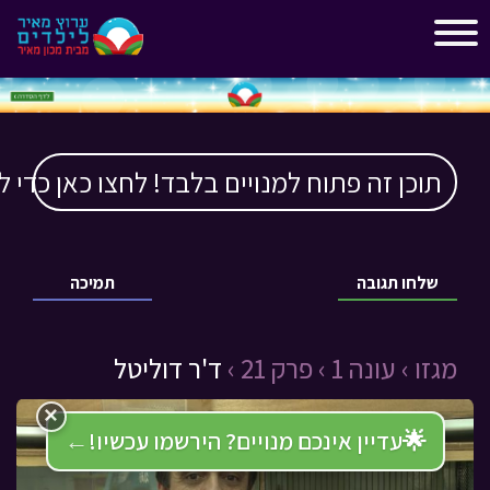
"
"
תוכן זה פתוח למנויים בלבד! לחצו כאן כדי ל
שלחו תגובה
תמיכה
מגזו ›
עונה 1 ›
פרק 21 ›
ד'ר דוליטל
×
🌟
עדיין אינכם מנויים? הירשמו עכשיו!
←