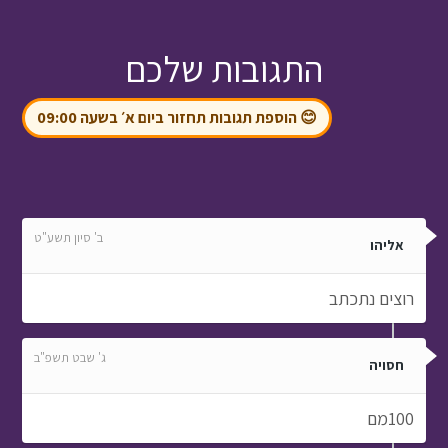
התגובות שלכם
😊 הוספת תגובות תחזור ביום א׳ בשעה 09:00
ב' סיון תשע"ט
אליהו
רוצים נתכתב
ג' שבט תשפ"ב
חסויה
100מם