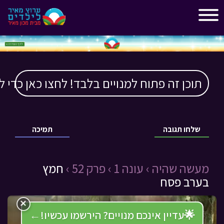
"
"
תוכן זה פתוח למנויים בלבד! לחצו כאן כדי ל
שלחו תגובה
תמיכה
מעשה שהיה ›
עונה 1 ›
פרק 52 ›
חמץ
בערב פסח
×
🌟
עדיין אינכם מנויים? הירשמו עכשיו!
←