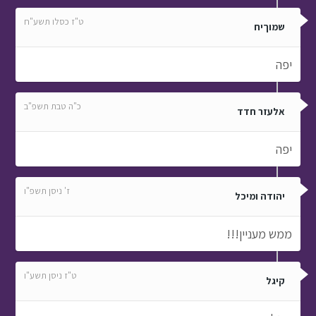
ט"ז כסלו תשע"ח
שמוךיח
יפה
כ"ה טבת תשפ"ב
אלעזר חדד
יפה
ז' ניסן תשפ"ו
יהודה ומיכל
ממש מעניין!!!
ט"ז ניסן תשע"ו
קיגל