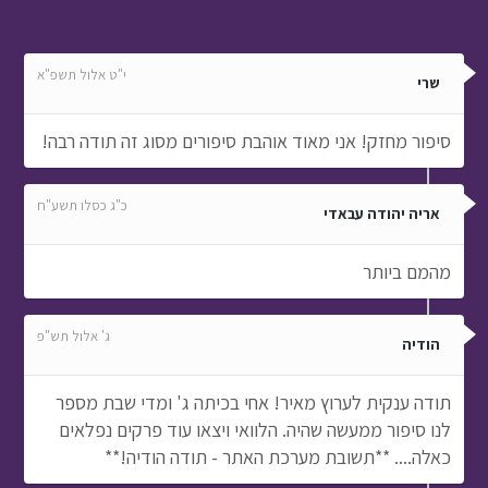
י"ט אלול תשפ"א
שרי
סיפור מחזק! אני מאוד אוהבת סיפורים מסוג זה תודה רבה!
כ"ג כסלו תשע"ח
אריה יהודה עבאדי
מהמם ביותר
ג' אלול תש"פ
הודיה
תודה ענקית לערוץ מאיר! אחי בכיתה ג' ומדי שבת מספר
לנו סיפור ממעשה שהיה. הלוואי ויצאו עוד פרקים נפלאים
כאלה.... **תשובת מערכת האתר - תודה הודיה!**