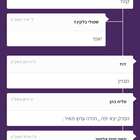
קיגל
ל' אדר תשע"ט
שמולי בלקינד
יאמי
כ"ח ניסן תשע"ט
דוד
מצויין
ט' ניסן תשפ"ד
טליה כהן
הפרק יצא יפה , תודה ערוץ מאיר.
ט"ו אלול תשע"ט
משה חיים אליטוב