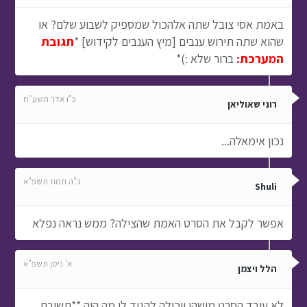
באמת אסי צובל שתה אלהכול שמספיק לשבוע שלם? או
שהוא שתה תירוש ענבים [מיץ הענבים לקידוש] *
תגובת
המערכת:
ברור שלא :)*
כ"ו אדר תשע"ח
רוני שאוליאן
נכון אימאלה...
כ"ה תמוז תשפ"א
Shuli
אפשר לקבל את הסרט האמת שהצילה? ממש נראה נפלא
א' ניסן תשפ"א
הלל ויצמן
לא עובד הסרט מישהו יוכולה להגיד לי מה היה **תשובת