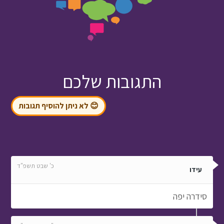
התגובות שלכם
😊 לא ניתן להוסיף תגובות
כ' שבט תשפ"ד
עידו
סידרה יפה