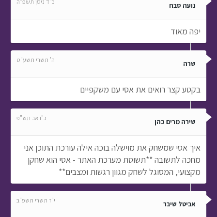
כ"ד ניסן תשפ"ה
נועה סבח
יפה מאוד
ה' תשרי תשע"ט
שרה
בקטע קצר רואים את אסי עם משקפיים
כ"ו אב תש"פ
שירה מרים כהן
איך אסי שמשחק את מוישלה בוכה אילה עורכת התוכן אני
מחכה לתשובה **תשוסת מערכת האתר - אסי הוא שחקן
מקצועי, המסוגל לשחק מגוון רגשות ומצבים**
י"ז תשרי תשפ"ב
אביטל שיבר