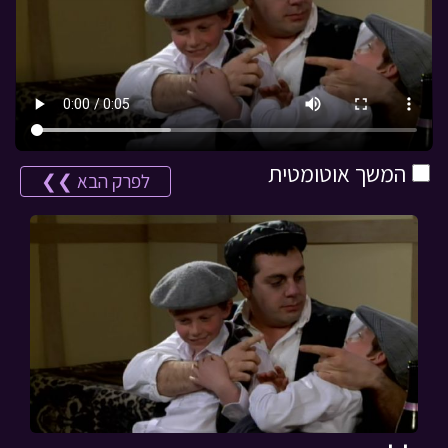
המשך אוטומטית
לפרק הבא ❯❯