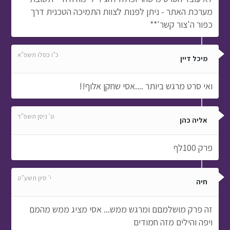
מערכת האתר - ניתן לפנות לצוות התמיכה הטכנית דרך
כפור ה'צור קשר'**
כ"ו כסלו תשפ"א
מיכל דיין
ואי סרט מרגש ביותר ....אסי שחקן אלוף!!
ט' ניסן תשפ"ד
אליה כהן
פרק 100לף
י' סיון תשע"ט
חיה
זה פרק מושלמםם ומרגש ממש... אסי מציג ממש מהמם
ויפה והילים מזה חמודים