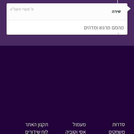
ט' תשרי תשפ"א
שירה
מהמם מרגש ומדהים
סדרות
מעמול
תקנון האתר
משחקים
אסי וטוביה
לוח שידורים