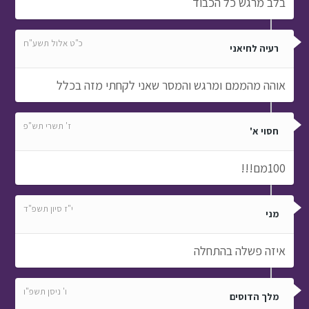
בלב מרגש כל הכבוד
כ"ט אלול תשע"ח
רעיה לחיאני
אוהה מהממם ומרגש והמסר שאני לקחתי מזה בכלל
ז' תשרי תש"פ
חסוי א'
100מם!!!
י"ז סיון תשפ"ד
מני
איזה פשלה בהתחלה
ו' ניסן תשפ"ו
מלך הדוסים