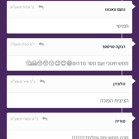
ה' אלול תשפ"א
נועם וואנונו
חמישי
י"א כסלו תשפ"ו
רבקה טויסטר
ממש חינוכי ועם מסר מדהים😄😊😉😗😙😚🤗🤔
כ"ה אייר תשע"ט
הלמדן
הציצית הפוכה
כ"ט תשרי תשע"ט
מוריה
סרט ממש יפה ומלמד!!!!!!!