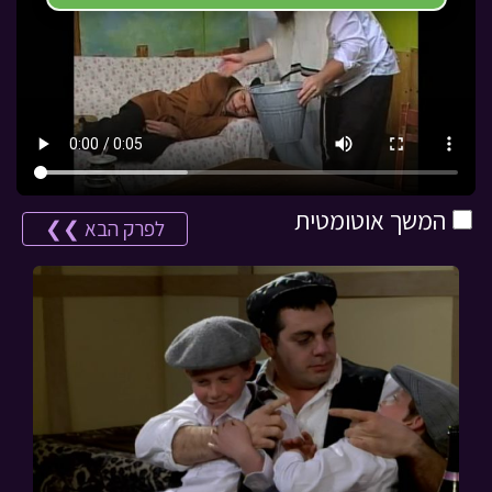
המשך אוטומטית
לפרק הבא ❯❯