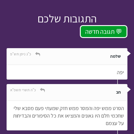
התגובות שלכם
תגובה חדשה 💬
כ"ג ניסן תש"פ
שלמה
יפה
כ"ה תשרי תשפ"א
חב
הסרט ממש יפה והמסר ממש חזק שמעתי פעם מסבא שלי
שחכמי חלם היו גאונים והמציאו את כל הסיפורים והבדיחות
על עצמם