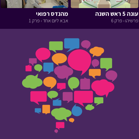
עונה 5 ראש השנה
מהנדס רפואי
פרשיהו › פרק 6
אבא ליום אחד › פרק 1