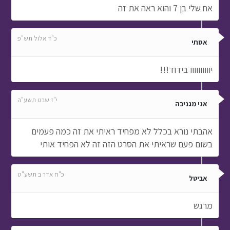
אח שלי בן 7 והוא ראה את זה
כ"ד אלול תש"פ
אסתי
יוווווווווו בידוד!!!
י"ז שבט תשע"ה
אני מגניבה
אהבתי נורא בכלל לא מפחיד ראיתי את זה כמה פעמים
בשום פעם שראיתי את הסרט הזה זה לא הפחיד אותי
כ"ח אדר ב תשע"ט
אביטל
מרגש