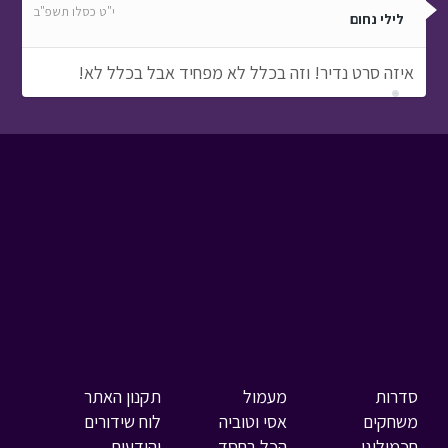
י"ט כסלו תשפ"ב
לילי נחום
איזה סרט נדיר! וזה בכלל לא מפחיד אבל בכלל לא!
סדרות
מעמול
תקנון האתר
משחקים
אסי וטוביה
לוח שידורים
חכמולוגי
הכל בחסד
והודעות