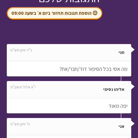
😊 הוספת תגובות תחזור ביום א׳ בשעה 09:00
כ"ד סיון תש"פ
חני
מה אסי בכל הסיפור דוד/חבר/אח?
י"א אלול תשע"ח
אליהו נסימי
יפה מאוד
ח' סיון תש"פ
אני