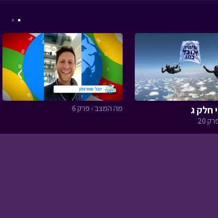
ניידת החלומות - נשיאה
חלומית א
• מתוך ניידת
›
החלומות
מה המצב › פרק 6
 חלק ג
ק 20
המסע לבר המצווה -
פרק עשרים ותשעה
•
מתוך המסע לבר
המצווה