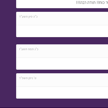
 כוח!! תודה רבה!!!
כ"ה סיון תשע"ד
כ"ג תמוז תשע"ז
ט' ניסן תשפ"ד