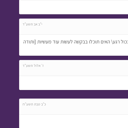
התרמות והגזמות
•
מתוך בול בפוני
י"ב אב תשע"ד
בכול רגע\ האים תוכלו בבקשה לעשות עוד מעשיות [ותודה
המסע לבר המצווה -
פרק שלושים ושלושה
•
ז' אלול תשע"ד
מתוך המסע לבר
המצווה
כ"ב טבת תשע"ח
בין המצרים
• מתוך חג
ומיוחד