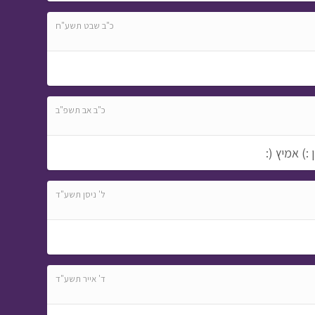
כ"ב שבט תשע"ח
כ"ב אב תשפ"ב
:) אמיץ (:
ל' ניסן תשע"ד
ד' אייר תשע"ד