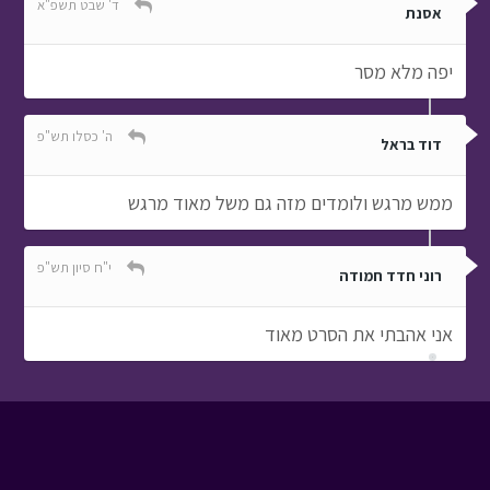
ד' שבט תשפ"א
אסנת
יפה מלא מסר
ה' כסלו תש"פ
דוד בראל
ממש מרגש ולומדים מזה גם משל מאוד מרגש
י"ח סיון תש"פ
רוני חדד חמודה
אני אהבתי את הסרט מאוד