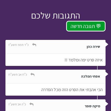
התגובות שלכם
תגובה חדשה 💬
כ"ד תמוז תשע"ז
שירה כהן
איזה סרט יפה ומלמד !!
כ"ח אב תשע"ח
אסתי המלכה
הכי אהבתי את הסרט הזה מכל הסדרה
כ"ה אב תשע"ז
מיקה סופר