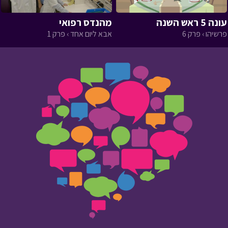
עונה 5 ראש השנה
מהנדס רפואי
פרשיהו › פרק 6
אבא ליום אחד › פרק 1