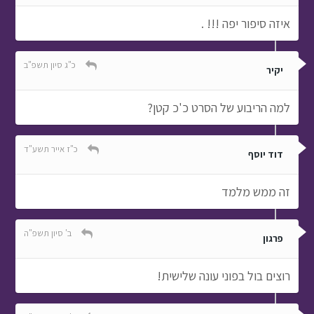
איזה סיפור יפה !!! .
כ"ג סיון תשפ"ב
יקיר
למה הריבוע של הסרט כ'כ קטן?
כ"ז אייר תשע"ד
דוד יוסף
זה ממש מלמד
ב' סיון תשפ"ה
פרגון
רוצים בול בפוני עונה שלישית!