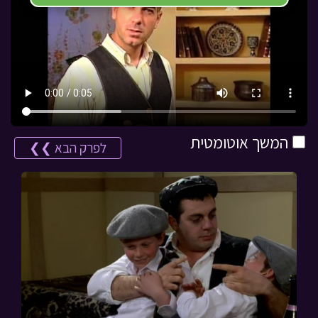
המשך אוטומטית
לפרק הבא ❯❯