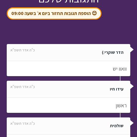
😊 הוספת תגובות תחזור ביום א׳ בשעה 09:00
כ"ה אדר תשפ"א
הדר שוקרי:)
וואוו יש
כ"ה אדר תשפ"א
עידו חיו
ראשון
כ"ה אדר תשפ"א
שולמית