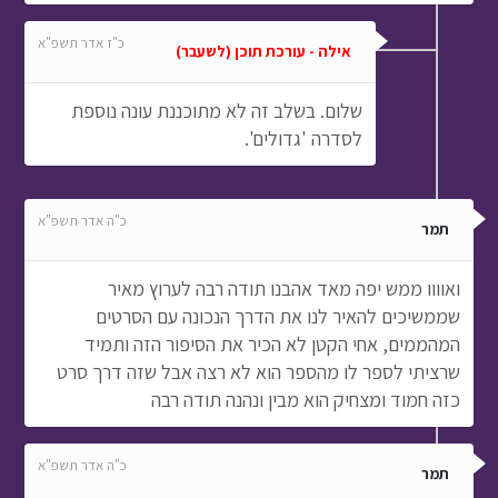
כ"ז אדר תשפ"א
אילה - עורכת תוכן (לשעבר)
שלום. בשלב זה לא מתוכננת עונה נוספת
לסדרה 'גדולים'.
כ"ה אדר תשפ"א
תמר
ואוווו ממש יפה מאד אהבנו תודה רבה לערוץ מאיר
שממשיכים להאיר לנו את הדרך הנכונה עם הסרטים
המהממים, אחי הקטן לא הכיר את הסיפור הזה ותמיד
שרציתי לספר לו מהספר הוא לא רצה אבל שזה דרך סרט
כזה חמוד ומצחיק הוא מבין ונהנה תודה רבה
כ"ה אדר תשפ"א
תמר