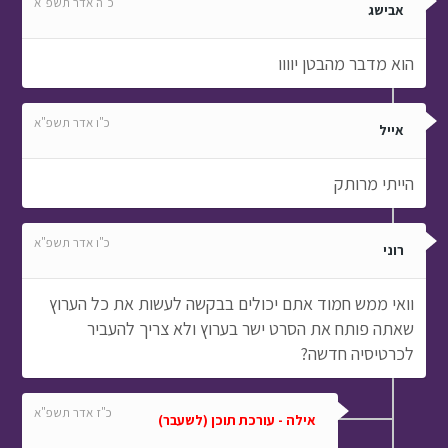
כ"ה אדר תשפ"א
אבישג
הוא מדבר מהבטן יוווו
כ"ו אדר תשפ"א
אייל
הייתי מרותק
כ"ו אדר תשפ"א
רוני
וואי ממש חמוד אתם יכולים בבקשה לעשות את כל הערוץ
שאתה פותח את הסרט ישר בערוץ ולא צריך להעביר
לכרטיסיה חדשה?
כ"ז אדר תשפ"א
אילה - עורכת תוכן (לשעבר)