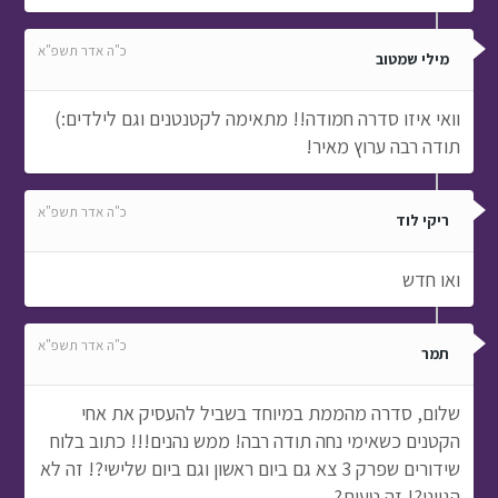
כ"ה אדר תשפ"א
מילי שמטוב
וואי איזו סדרה חמודה!! מתאימה לקטנטנים וגם לילדים:)
תודה רבה ערוץ מאיר!
כ"ה אדר תשפ"א
ריקי לוד
ואו חדש
כ"ה אדר תשפ"א
תמר
שלום, סדרה מהממת במיוחד בשביל להעסיק את אחי
הקטנים כשאימי נחה תודה רבה! ממש נהנים!!! כתוב בלוח
שידורים שפרק 3 צא גם ביום ראשון וגם ביום שלישי?! זה לא
הגיוני?! זה טעות?