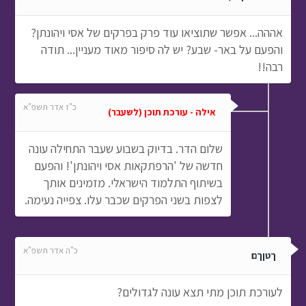
אההה... אפשר שתוציאו עוד פרק בפרקים של אסי ויהונתן?
והפעם על באר- שבע? יש לה סיפור מאוד מעניין... תודה
רבה!!
כ"ז אדר תשפ"א
אילה - עורכת תוכן (לשעבר)
שלום הדר. בדיוק בשבוע שעבר התחילה עונה
חדשה של 'הרפתקאות אסי ויהונתן'! והפעם
בשיתוף התלמוד הישראלי. מזמינים אותך
לצפות בשני הפרקים שכבר עלו. צפייה נעימה.
כ"ה אדר תשפ"א
ךטןךם
לעורכת תוכן מתי תצא עונה לגדולים?