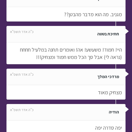
מגניב. מה הוא מדבר מהבטן??
כ"ה אדר תשפ"א
חתיכת בטטה
היי! חמוד! משעשע! אה! ואומרים תחנה במלעיל חחחח
(נראה לי) אבל סך הכל ממש חמוד ומצחיק!!!
כ"ה אדר תשפ"א
מרדכי המלך
מצחיק מאוד
כ"ה אדר תשפ"א
הודיה
יפה סדרה יפה