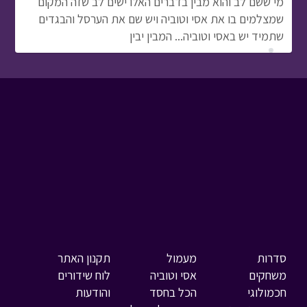
מי ששם לב והוא מבין בדברים האלו ישים לב שזה המקום
שמצלמים בו את אסי וטוביה ויש שם את הערסל והבגדים
שתמיד יש באסי וטוביה... המבין יבין
סדרות
מעמול
תקנון האתר
משחקים
אסי וטוביה
לוח שידורים
חכמולוגי
הכל בחסד
והודעות