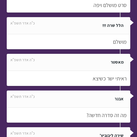
סרט מושלם ויפה
כ"ה אדר תשפ"א
הלל שרה !!!
מושלם
כ"ה אדר תשפ"א
מאסטר
ראיתי ישר כשיצא
כ"ה אדר תשפ"א
אבנר
מה זה סדרה חדשה?
כ"ה אדר תשפ"א
שירה ליבוביץ'