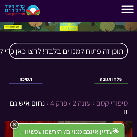
"
"
תוכן זה פתוח למנויים בלבד! לחצו כאן כדי ל
שלחו תגובה
תמיכה
סיפורי קסם ›
עונה 2 ›
פרק 4 ›
נחום איש גם
זו
×
🌟
עדיין אינכם מנויים? הירשמו עכשיו!
←