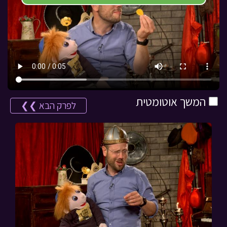
המשך אוטומטית
לפרק הבא ❯❯