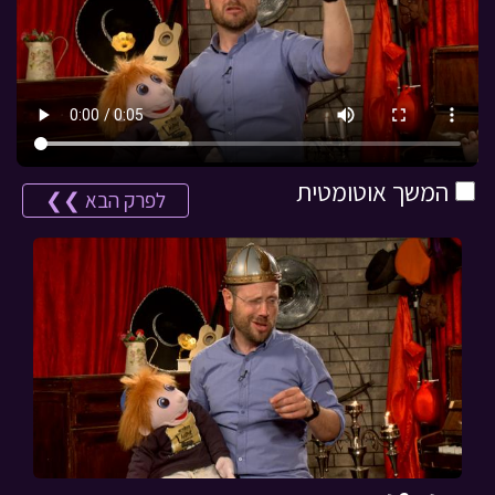
המשך אוטומטית
לפרק הבא ❯❯