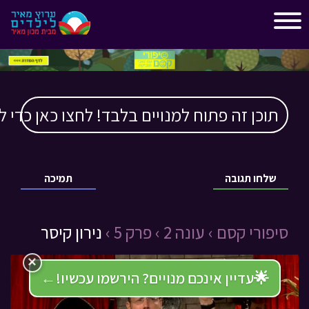
"
"
תוכן זה פתוח למנויים בלבד! לחצו כאן כדי ל
שלחו תגובה
תמיכה
סיפורי קסם ›
עונה 2 ›
פרק 5 ›
נירון קיסר
×
🌟
עדיין אינכם מנויים? הירשמו עכשיו!
←