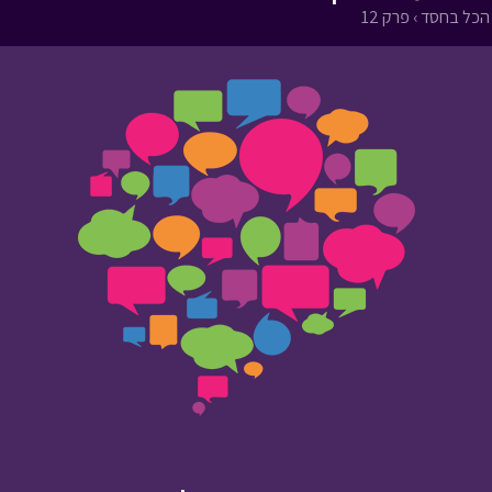
הכל בחסד › פרק 12