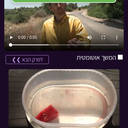
המשך אוטומטית
לפרק הבא ❯❯