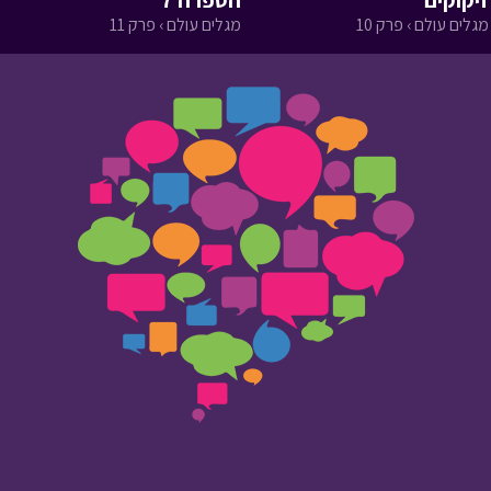
זיקוקים
הספרה 7
מגלים עולם › פרק 10
מגלים עולם › פרק 11