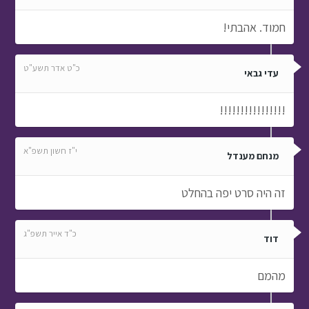
חמוד. אהבתי!
כ"ט אדר תשע"ט
עדי גבאי
!!!!!!!!!!!!!!!!
י"ז חשון תשפ"א
מנחם מענדל
זה היה סרט יפה בהחלט
כ"ד אייר תשפ"ג
דוד
מהמם