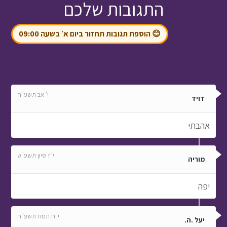
התגובות שלכם
😊 הוספת תגובות תחזור ביום א׳ בשעה 09:00
י' אב תשע"ח
דויד
אהבתי
י"ז סיון תשע"ט
מוריה
יפה
י"ח תמוז תשע"ח
יעל .ה.