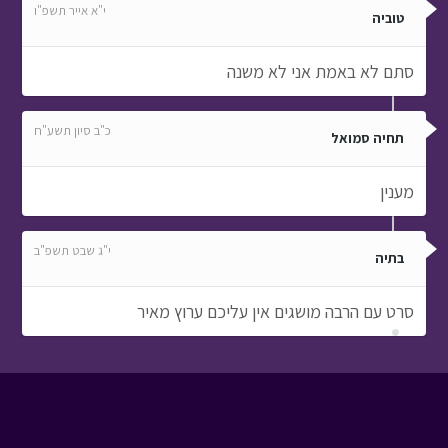
י"א אייר תשפ"ו
טוביה
סתם לא באמת אני לא משנה
כ"ב סיון תשע"ח
תחיה סמואל
מענין
י"ג שבט תשפ"ב
בתיה
סרט עם הרבה מושגים אין עליכם ערוץ מאיר