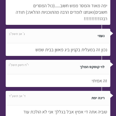
יפה מאוד והמסר ממש חשוב.....(כול המסרים
חשובים)ואנחנו לומדים הרבה מהתוכניות ההלאה:) תודה
רבה!!!!!!!!!!!
ג' אב תשפ"ב
נעמי
נכון זה במעלית בקניון ביג פאשן בבית שמש
י"ח חשון תשפ"ו
לוי קוסקס המלך
זה אמיתי
ד' אב תשע"ד
רינה יפת
טוביה אתה די אמיץ אבל בגללך אני לא הולכת עוד