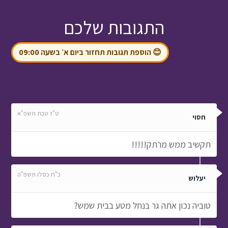
התגובות שלכם
😊 הוספת תגובות תחזור ביום א׳ בשעה 09:00
ט"ז טבת תשפ"א
חסוי
תקשיב ממש מרתק!!!!!
כ"ח כסלו תשפ"ה
יעלוש
טוביה נכון אתה גר בנחל מטע בבית שמש?