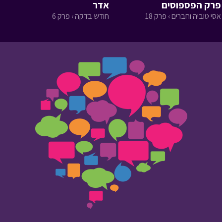
פרק הפספוסים
אדר
אסי טוביה וחברים › פרק 18
חודש בדקה › פרק 6