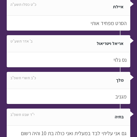
כ"ט כסלו תשע"ה
איילת
הסרט מפחיד אותי
ב' אדר תשע"ט
אריאל ויטריאול
נס גלוי
כ"ב תשרי תשפ"ב
מלך
מגניב
י"ד שבט תשפ"ב
בתיה
גם אני עליתי לבד במעלית ואני כולה בת 10 והיה רשום