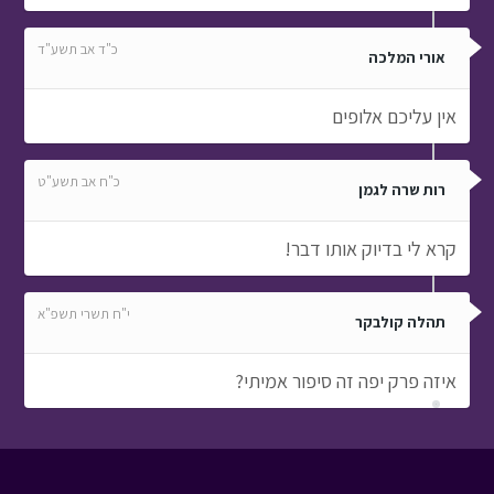
כ"ד אב תשע"ד
אורי המלכה
אין עליכם אלופים
כ"ח אב תשע"ט
רות שרה לגמן
קרא לי בדיוק אותו דבר!
י"ח תשרי תשפ"א
תהלה קולבקר
איזה פרק יפה זה סיפור אמיתי?