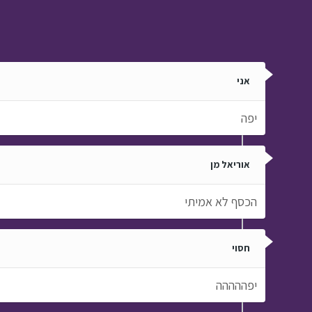
לבד במעלית
פותחים בוקר עם טוביה ›
פרק 11
אני
יפה
אוריאל מן
הכסף לא אמיתי
חסוי
יפההההה