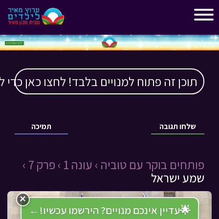
"
"
תוכן זה פתוח למנויים בלבד! לחצו כאן כדי ל
שלחו תגובה
תמיכה
פותחים בוקר עם טוביה ›
עונה 1 ›
פרק 7 ›
שמע ישראל
×
🌟
עדיין אינכם מנויים? הירשמו עכשיו!
←