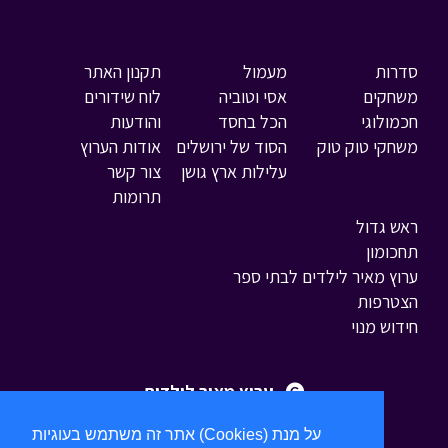
סדרות
מעמול
תקנון האתר
משחקים
אסי וטוביה
לוח שידורים
חכמולוגי
הכל בחסד
והודעות
משחקי טוק טוק
הסוד של ירושלים
אודות הערוץ
עלילות ארץ גושן
צור קשר
תרומות
ראש גדול
תחכומון
ערוץ מאיר לילדים לבתי ספר
הצטרפות
חידוש מנוי
ערוץ מאיר לילדים
אתר זה משתמש בעוגיות (Cookies) על מנת