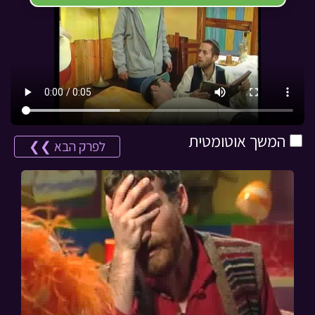
המשך אוטומטית
לפרק הבא ❯❯