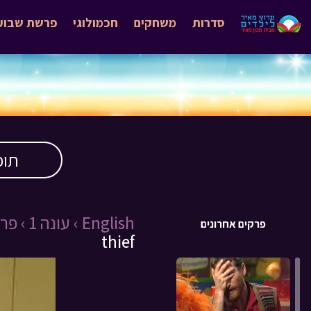
סדרות
משחקים
חכמולוגי
פרשת שבוע
תוכ
English ›
עונה 1 ›
פרק 1
פרקים אחרונים
thief