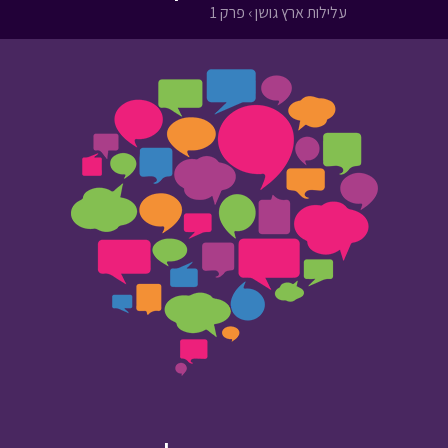
עלילות ארץ גושן › פרק 1