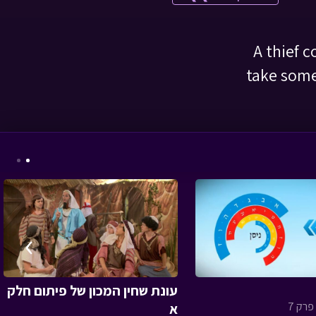
A thief 
take some
אבא ליום אחד - הייטק
• מתוך אבא ליום אחד
המסע לבר המצווה -
›
פרק רביעי
• מתוך
המסע לבר המצווה
עונת שחין המכון של פיתום חלק
רק 7
א