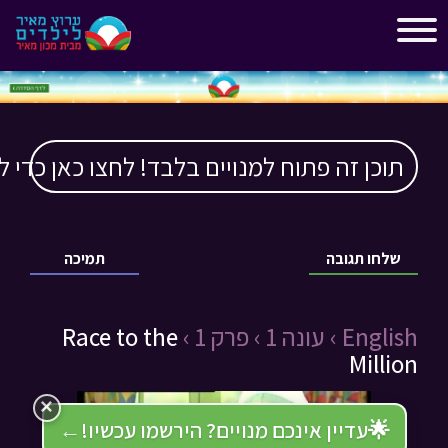
"
"
תוכן זה פתוח למנויים בלבד! לחצו כאן כדי ל
שלחו תגובה
תמיכה
English ›
עונה 1 ›
פרק 1 ›
Race to the
Million
×
🌟
עדיין אינכם מנויים? הירשמו עכשיו!
←