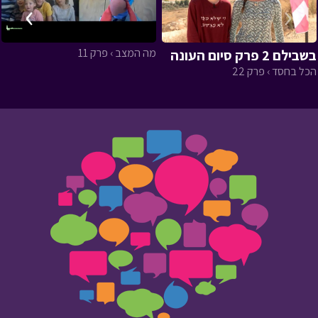
›
‹
מה המצב › פרק 11
בשבילם 2 פרק סיום העונה
הכל בחסד › פרק 22