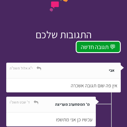
התגובות שלכם
תגובה חדשה 💬
י"א אלול תשפ"ה
אבי
אין פה שום תגובה אשכרה
ד' שבט תשפ"ו
מ' המסתערב מעריצה
עכשיו כן אני מתשפו