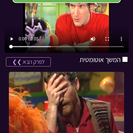
המשך אוטומטית
לפרק הבא ❯❯