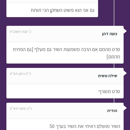
גם אני הוא פשוט השחקן הכי תותח
כ' טבת תשע"ח
נועה דהן
סרט מהמם אם הרבה משמעות השיר גם מעלף [גם הפתיח
מהמם]
כ"ח ניסן תש"פ
שילה משיח
סרט מטורף
כ"ב תמוז תש"פ
הודיה
השיר מושלם ראיתי את השיר בערך 50