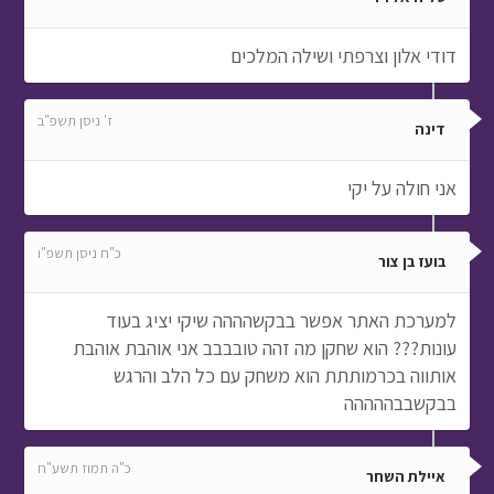
דודי אלון וצרפתי ושילה המלכים
ז' ניסן תשפ"ב
דינה
אני חולה על יקי
כ"ח ניסן תשפ"ו
בועז בן צור
למערכת האתר אפשר בבקשהההה שיקי יציג בעוד
עונות??? הוא שחקן מה זהה טובבבב אני אוהבת אוהבת
אותווה בכרמותתת הוא משחק עם כל הלב והרגש
בבקשבבההההה
כ"ה תמוז תשע"ח
איילת השחר