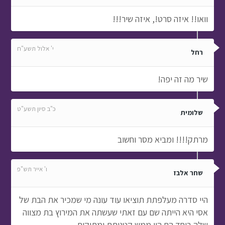
וואו!! איזה סרט!, איזה שיר!!!
י' אלול תשע"ח
רחל
שיר מה זה יפה!
כ"ב סיון תשע"ט
שלומית
מרתק!!!! ומביא מסר וחשוב
ו' אייר תש"פ
שחר אלבז
היי סדרה מעלפתת תוציאו עוד עונה מי שמכיר את הבת של
אסי היא הייתה שם עם זאתי שעשתה את המירוץ בת מצווה
שלה ביחד הם היו ממש קטנותת ומתוקות