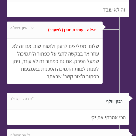
זה לא עובד
ט"ז סיון תשפ"א
אילה - עורכת תוכן (לשעבר)
שלום. ממליצים לרענן ולנסות שוב. אם זה לא
עוזר אז בבקשה לחצי על כפתור ה'תמיכה'
שמעל הפרק. אם גם כפתור זה לא עוזר, ניתן
לפנות לצוות התמיכה הטכנית באמצעות
כפתור ה'צור קשר' שבאתר.
י"ח כסלו תשפ"ג
רבקי וולף
הכי אהבתי את יקי
ד' אב תשפ"ה