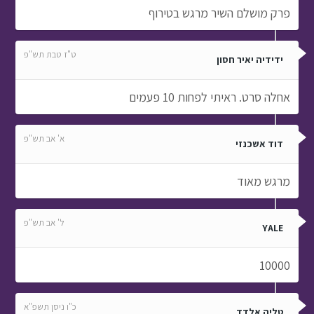
פרק מושלם השיר מרגש בטירוף
ט"ז טבת תש"פ
ידידיה יאיר חסון
אחלה סרט. ראיתי לפחות 10 פעמים
א' אב תש"פ
דוד אשכנזי
מרגש מאוד
ל' אב תש"פ
YALE
10000
כ"ו ניסן תשפ"א
טליה אלדד