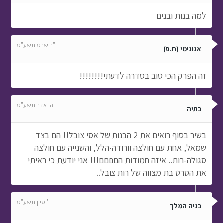
למה בנות ובנים
י"ב שבט תשע"ט
אנונימי (ת.פ)
זה הפרק הכי טוב בסדרה לדעתי!!!!!!!!
ה' אדר תשע"ט
בתיה
בשיר בסוף רואים את 2 הבנות של אסי צובל!! הם בצד
שמאל, אחת עם חולצה וורודה-הלל, והשנייה עם חולצה
סגולה-רות.. איזה חמודות הםםםם!!! אני יודעת כי ראיתי
את הסרט בת מצווה של רות צובל..
י' סיון תשע"ט
בניה המלך