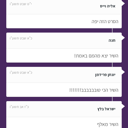
י"ט שבט תשע"ו
אליה וייס
הסרט הזה יפה
כ"א שבט תשע"ו
חנה
השיר יצא מהמם באמת!
כ"א שבט תשע"ו
יונתן פרידמן
השיר הכי טובבבבבב!!!!!!!
כ"ז אב תשע"ו
ישראל בלץ
השיר מאלף