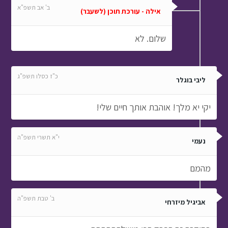
ב' אב תשפ"א
אילה - עורכת תוכן (לשעבר)
שלום. לא
כ"ז כסלו תשפ"ג
ליבי בוגלר
יקי יא מלך! אוהבת אותך חיים שלי!
י"א תשרי תשפ"ה
נעמי
מהמם
ב' טבת תשפ"ה
אביגיל מיזרחי