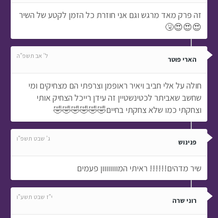
זה פרק מאד מרגש וגם אני חוזרת כל הזמן לקטע של השיר
😍😍😍🤧
ל' אב תשפ"ה
הארי פוטר
חולה על אלי חביב ויאיר ראופמן וצרפתי הם מצחיקים ומי
שחשב שאביתר לכטינשטיין זה עידן רייכל הצחיק אותי
וצחקתי כמו שלא צחקתי בחיים🤣🤣🤣🤣🤣🤣
ג' שבט תשפ"ו
פנינוש
שיר מדהים!!!!!! ראיתי המוווווווון פעמים
י"ז שבט תשע"ו
רוני שרה