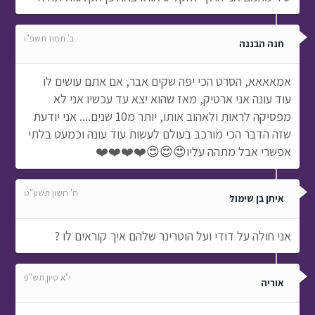
ב' תמוז תשפ"ו
חנה הבננה
אמאאאא, הסרט הכי יפה שקים אבר, אם אתם עושים לו
עוד עונה אני ארטיק, מאז שהוא יצא עד עכשיו אני לא
מפסיקה לראות ולאהוב אותו, יותר מ10 שנים.... אני יודעת
שזה הדבר הכי מורכב בעולם לעשות עוד עונה וכמעט בלתי
אפשרי אבל מתהה עליו😍😍😍❤️❤️❤️❤️
ח' חשון תשע"ט
איתן בן שימול
אני חולה על דודי ועל הוטרינר שלהם איך קוראים לו ?
י"א סיון תש"פ
אוריה