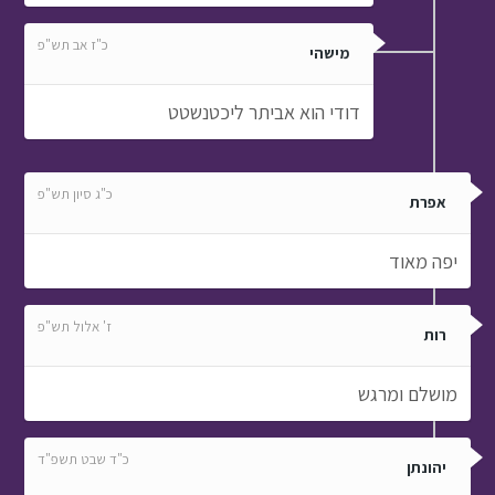
כ"ז אב תש"פ
מישהי
דודי הוא אביתר ליכטנשטט
כ"ג סיון תש"פ
אפרת
יפה מאוד
ז' אלול תש"פ
רות
מושלם ומרגש
כ"ד שבט תשפ"ד
יהונתן