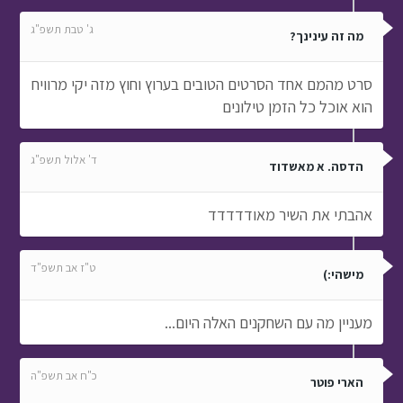
ג' טבת תשפ"ג
מה זה עינינך?
סרט מהמם אחד הסרטים הטובים בערוץ וחוץ מזה יקי מרוויח
הוא אוכל כל הזמן טילונים
ד' אלול תשפ"ג
הדסה. א מאשדוד
אהבתי את השיר מאודדדדד
ט"ז אב תשפ"ד
מישהי:)
מעניין מה עם השחקנים האלה היום...
כ"ח אב תשפ"ה
הארי פוטר