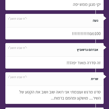
יקי מנגן ממש יפה
י"ח שבט תשע"ו
נעה
100מם!!!!!!!!!!!!
י"ח שבט תשע"ו
אברהם גרשוביץ
זה סדרה מאוד יפה!!!
י"ח שבט תשע"ו
שרית
סרט מרגש ועוצמתי אני רואה שוב ושוב את הקטע של
השיר.... מושקע ומהמם ברמות...