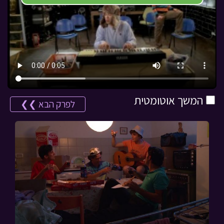
המשך אוטומטית
לפרק הבא ❯❯