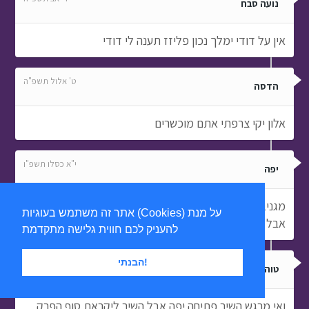
נועה סבח
אין על דודי ימלך נכון פליזז תענה לי דודי
ט' אלול תשפ"ה
הדסה
אלון יקי צרפתי אתם מוכשרים
י"א כסלו תשפ"ו
יפה
מגניב מאוד שיר יפה מאוד קצת חבל שהכל זה לי אכפת
אתר זה משתמש בעוגיות (Cookies) על מנת
אבל ממש מקורי
להעניק לכם חווית גלישה מתקדמת
הבנתי!
ז' ניסן תשפ"ו
טוהר
ואי מרגש השיר פתיחה יפה אבל השיר ליקראת סוף הפרק