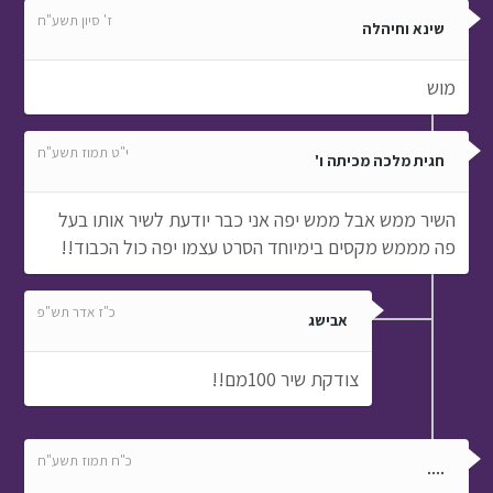
ז' סיון תשע"ח
שינא וחיהלה
מוש
י"ט תמוז תשע"ח
חגית מלכה מכיתה ו'
השיר ממש אבל ממש יפה אני כבר יודעת לשיר אותו בעל
פה מממש מקסים בימיוחד הסרט עצמו יפה כול הכבוד!!
כ"ז אדר תש"פ
אבישג
צודקת שיר 100מם!!
כ"ח תמוז תשע"ח
....