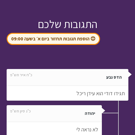
התגובות שלכם
😊 הוספת תגובות תחזור ביום א׳ בשעה 09:00
כ"ח אייר תש"פ
הדס גבע
תגידו דודי הוא עידן ריכל
כ"ג סיון תש"פ
יהודה
לא נראה לי