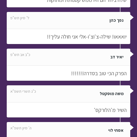
ל' סיון תש"פ
נפך כהן
יואאאו! שילה-צ'וצ'ו-אלי אני חולה עליך!!
כ"ב אב תש"פ
יאיר דב
הפרק הכי טוב בסדרה!!!!!!!
כ"ג תשרי תשפ"א
משה מוסקטל
השיר מ'הלורקס'
ה' סיון תשפ"א
אסתי לוי