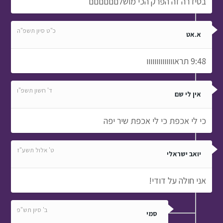
בסידרה זה הפרק הכי מושלםםםםםם
כ"ט סיון תשפ"ה
א.אט
9:48 תראוווווווווווווו
ד' חשון תשפ"ו
אין לי שם
כי לי אכפת כי לי אכפת שיר יפה
ט' אלול תשע"ז
יואב ישראלי
אני חולה על דודי!
ב' סיון תש"פ
סמי