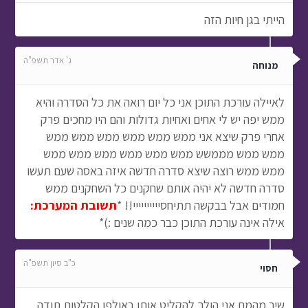
הייתי בגן חיות הזה
ג' אדר תשפ"ה
מנוחה
לאיילה עורכת התוכן אני כל יום רואה את כל הסדרה והיא
ממש יפה יש לי אחים ואחיות גדולות והם היו מחכים פרק
אחרי פרק שיצא אני ממש ממש ממש ממש ממש ממש
ממש ממש מממשש ממש ממש ממש ממש ממש ממש
ממש ממש רוצה שיצא סדרה חדשה איזה באסה שעם תעשו
סדרה חדשה לא יהיה אותם שחקנים כל השחקנים ממש
חמודים אבל בבקשה תתיחסיייייייייי!! *
תשובת המערכת:
אילה אינה עורכת התוכן כבר כמה שנים :)*
כ"ב סיון תשפ"ה
חסוי
שיר מהמם אני הולך להקליט אותו באולפן הקלטות תודה