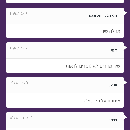
י' אב תשע"ז
חני ויגלר הסתומה
אחלה שיר
י"א אב תשע"ז
דסי
שיר מדהים לא גומרים לראות.
ו' אב תשע"ח
jxuh
איתכם על כל מילה
י"ב טבת תשע"ט
רבקי