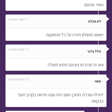
השיר מהמם
ד' תשרי תשפ"א
לא מגלה
יואווווו מושלם תודה על כל ההשקעה
כ"ז שבט תשפ"א
הלל ברגר
וואו זה סרט מרגש וגם ממש מעולה
כ"ו תמוז תשפ"א
חסוי
לאילה עורכת התוכן האם יהיה עונה חדשה בקרוב תעני
בבקשה