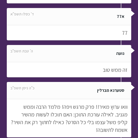
ד' כסלו תשפ"א
א77
77
ה' טבת תשפ"ב
נועה
זה ממש טוב
כ"ה ניסן תשפ"ב
סטערנא מברלין
וואו ערוץ מאיר!! פרק מרגש ויפה! מלמד הרבה וממש
מגניב. לאילה עורכת התוכן: האם תוכלו לעשות מהשיר
קליפ משל עצמו בלי כל הסרט? כאילו לחתוך רק את השיר?
אשמח לתשובה!