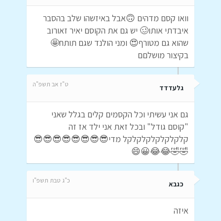
וואו קסם מדהים 🙃אבל באיזשהו שלב בהסבר
איבדתי אותו🥴 יש גם את הקוסם יאיר זאורוב
שהוא גם מטורף😍 ומני הולנד שגם תותח🤩
בקיצור מושלםם
ט"ז אב תשפ"ה
גלעדדד
גם אני עשיתי וכל הקסמים קלים בגלל שאני
"קוסם גודל" ובכל זאת אני ילד אז זה
קלקלקלקלקלקלקל מדי😎😎😎😎😎😎😎😎
🤣🤣😂😂😀😄
כ"ג טבת תשפ"ו
כגבא
איזה