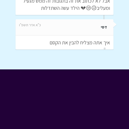
אבל לא לכתוב את זה בתגובות זה ממש מגעיל
ומעליב😥😒💔 הילד עשה השתדלות
כ"א אדר תשפ"ו
דסי
איך אתה מצליח להבין את הקסם