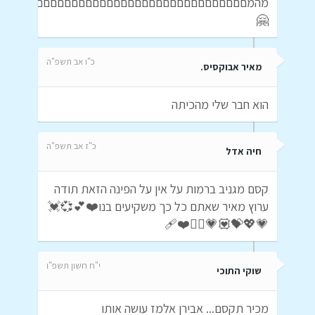
מהמםםםםםםםםםםםםםםםםםםםםםםםםםםםםםםםםםםםם
🤗
כ"ו אב תשפ"ה
מאיר אבוקסיס.
הוא חבר שלי מהכיתה
כ"ז אב תשפ"ה
חיה אדל
קסם מגניב ברמות על אין על הפינה הזאת תודה
ערוץ מאיר שאתם כל כך משקיעים בנו❤️💕💞💓
💗💖💝💟💗❤️‍🔥❤️‍🩹
י"ח חשון תשפ"ו
שוקי התוכי
מכיר תקסם... אבירן אלמז עושה אותו