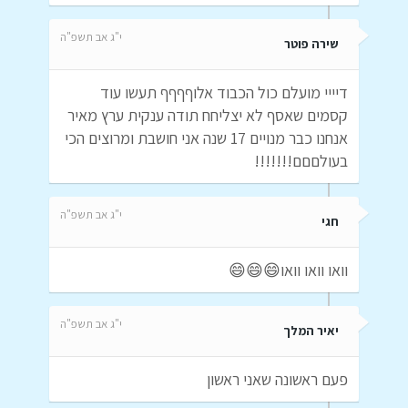
י"ג אב תשפ"ה
שירה פוטר
דיייי מועלם כול הכבוד אלוףףףף תעשו עוד
קסמים שאסף לא יצליחח תודה ענקית ערץ מאיר
אנחנו כבר מנויים 17 שנה אני חושבת ומרוצים הכי
בעולםםם!!!!!!!
י"ג אב תשפ"ה
חגי
וואו וואו וואו😄😄😄
י"ג אב תשפ"ה
יאיר המלך
פעם ראשונה שאני ראשון