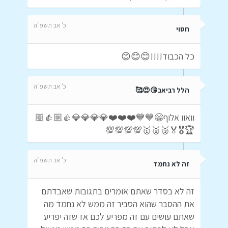
כ' אב תשפ"ה
חסוי
כל הכבוד!!!!😊😊😊
כ' אב תשפ"ה
הלל רביאב😘😍🥰
וואוו אלוף😁💙💙❤️❤️❤️💎💎💎💎👍🏼👍🏼
🏆🎖🏅🥉🥈🥇💯💯💯💯
כ' אב תשפ"ה
זה לא נחמד
זה לא בסדר שאתם אומרים בתגובות שאבדתם
את ההסבר שהוא הסביר זה ממש לא נחמד מה
שאתם עושים עם זה מפריע לכם אז שזה יפריע