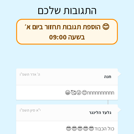
התגובות שלכם
😊 הוספת תגובות תחזור ביום א׳
בשעה 09:00
ה' אדר תשפ"ו
חנה
חחחחחחחחחח😍😜🥰😀
י"א סיון תשפ"ו
גלעד הלינגר
כול הכבוד😎😎😎😎😎