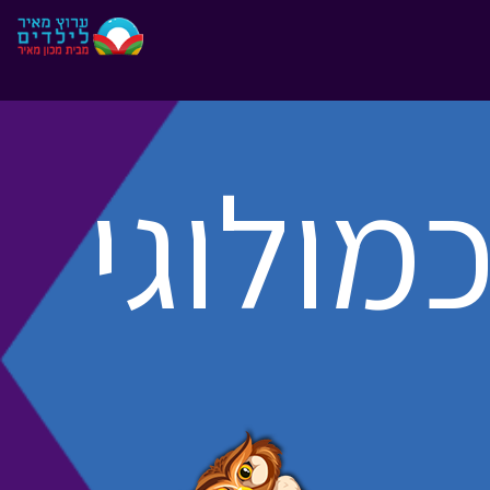
"
"
מולוגי