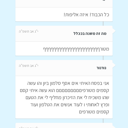
כל הכבוד! איזה אליפות!
י"ג אב תשפ"ה
מה זה משנה בככלל
מטורףףףףףףףףףףףףףףףףףףףףףף
י"ג אב תשפ"ה
נורנור
אני בפסח האיתי אים אסף סלמון ביון והו עשה
קסמים מטורפיםםםםםםםםם הוא עשה איתי קסם
שהו משכיח לי את הזיכרון מחליף לי את הטעם
ופרץ לאחותי ו לעוד אנשים את הטלפון ועוד
קסמים מטורפים