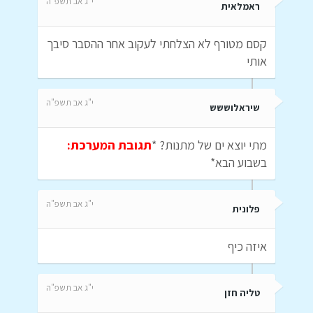
י"ג אב תשפ"ה
ראמלאית
קסם מטורף לא הצלחתי לעקוב אחר ההסבר סיבך
אותי
י"ג אב תשפ"ה
שיראלוששש
מתי יוצא ים של מתנות? *
תגובת המערכת:
בשבוע הבא*
י"ג אב תשפ"ה
פלונית
איזה כיף
י"ג אב תשפ"ה
טליה חזן