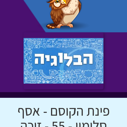
פינת הקוסם - אסף
סלומון - 55 - זוכה