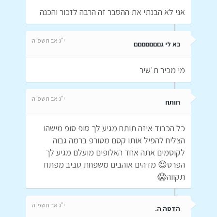
אני לא הבנתי את ההסבר זה הרבה לזכור והכנה
י"ג אב תשפ"ה
בא לי גםםםםםםם
מי מכיר ת'שיר
י"ג אב תשפ"ה
תותח
כל הכבוד איזה תותח מגיע לך סופ סופ מישהו
הצליח להפיל אותו קסם מטורפ ברמה גבוה
לקוסמים אתה אחד האלופים מועלם מגיע לך
הפרס😍 מדהים אוהבים משפחת טביב מפתח
תקווה😱
י"ג אב תשפ"ה
הדסה ה.