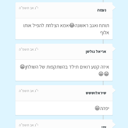
י"ג אב תשפ"ה
נעמה
תותח ואגב ראשונה😂אמא הצלחת להפיל אותו
אלוף
י"ג אב תשפ"ה
אריאל גולשן
איזה קטע רואים תילד בהשתקפות של השולחן😁
😁😁
י"ג אב תשפ"ה
שיראלוששש
יפהה😁
י"ג אב תשפ"ה
ימי