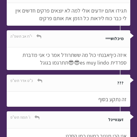
תגידו אתם יודעים אולי למה לא יוצאים פרקים חדשים אין
לי כבר כוח ליראות כל הזמן את אותם פרקים
י"ח אב תשפ"ה
מיכלושיייי
איזה כיףאבנתי כול מה ששתרודל אמר כי אני מדברת
ספרדית es muy lindo😎😎תתרגמו בגוגל
כ"ט אדר תש"פ
???
זה נתקע בסוף
ו' תמוז תש"פ
זענוויינל
אני הכי מגניב כמעט כמו הסרט