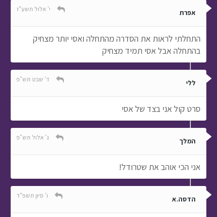
י' אלול תשע"ז
אפרת
התחלתי לראות את הסדרה מהתחלה ואסי יותר מצחיק
בהתחלה אבל אסי תמיד מצחיק
ד' שבט תש"פ
ללי
סרט קול אני בצד של אסי
ג' אלול תש"פ
המלך
אני הכי אוהב את שטרודל!
ו' סיון תשפ"ד
הדסה.א