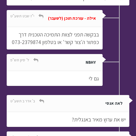
י"ז שבט תשע"ט
אילה - עורכת תוכן (לשעבר)
בבקשה תפני לצוות התמיכה הטכנית דרך
כפתור ה'צור קשר' או בטלפון 073-2379874
ל' סיון תש"פ
NBHY
גם לי
ב' אדר ב תשע"ט
לאה אגסי
יש את ערוץ מאיר באנגלית?