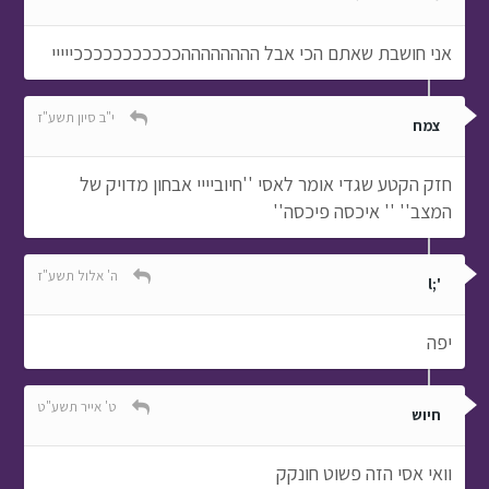
אני חושבת שאתם הכי אבל ההההההההכככככככככככייייי
י"ב סיון תשע"ז
צמח
חזק הקטע שגדי אומר לאסי ''חיוביייי אבחון מדויק של
המצב'' '' איכסה פיכסה''
ה' אלול תשע"ז
';l
יפה
ט' אייר תשע"ט
חיוש
וואי אסי הזה פשוט חונקק