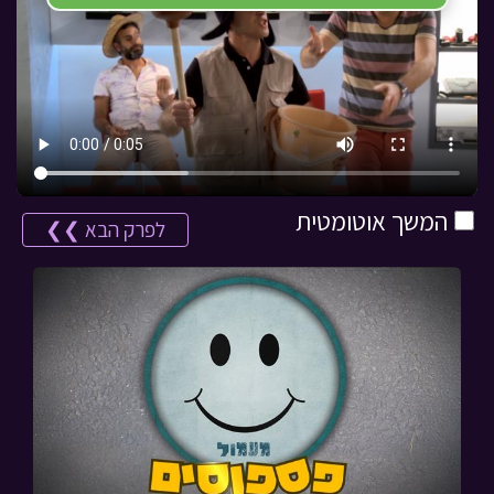
המשך אוטומטית
לפרק הבא ❯❯