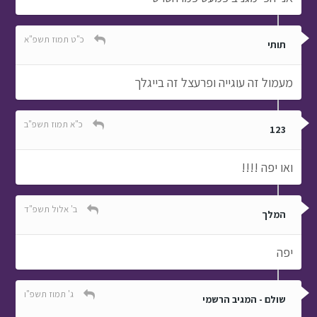
כ"ט תמוז תשפ"א
תותי
מעמול זה עוגייה ופרעצל זה בייגלך
כ"א תמוז תשפ"ב
123
ואו יפה !!!!
ב' אלול תשפ"ד
המלך
יפה
ג' תמוז תשפ"ו
שולם - המגיב הרשמי