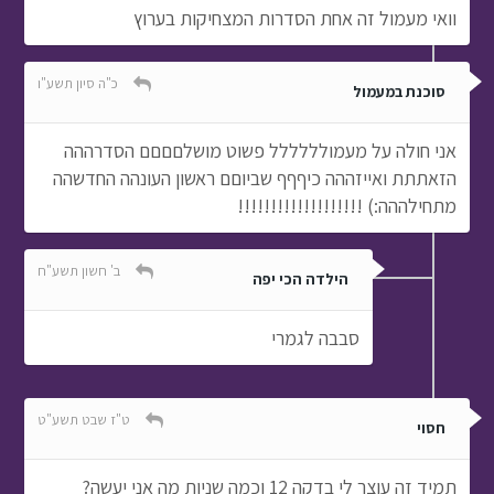
וואי מעמול זה אחת הסדרות המצחיקות בערוץ
כ"ה סיון תשע"ו
סוכנת במעמול
אני חולה על מעמולללללל פשוט מושלםםםם הסדרההה
הזאתתת ואייזההה כיףףף שביוםם ראשון העונהה החדשהה
מתחילההה:) !!!!!!!!!!!!!!!!!!!
ב' חשון תשע"ח
הילדה הכי יפה
סבבה לגמרי
ט"ז שבט תשע"ט
חסוי
תמיד זה עוצר לי בדקה 12 וכמה שניות מה אני יעשה?