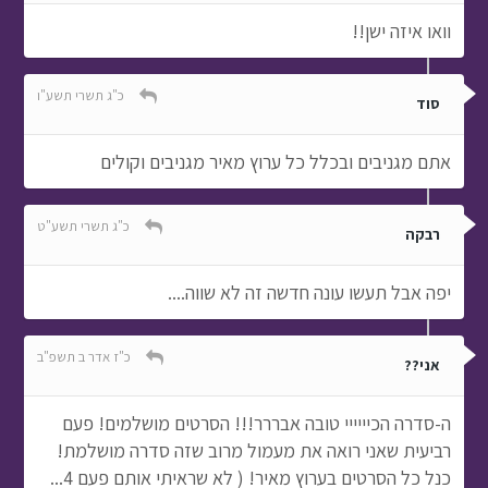
וואו איזה ישן!!
כ"ג תשרי תשע"ו
סוד
אתם מגניבים ובכלל כל ערוץ מאיר מגניבים וקולים
כ"ג תשרי תשע"ט
רבקה
יפה אבל תעשו עונה חדשה זה לא שווה....
כ"ז אדר ב תשפ"ב
אני??
ה-סדרה הכיייייי טובה אבררר!!! הסרטים מושלמים! פעם
רביעית שאני רואה את מעמול מרוב שזה סדרה מושלמת!
כנל כל הסרטים בערוץ מאיר! ( לא שראיתי אותם פעם 4...