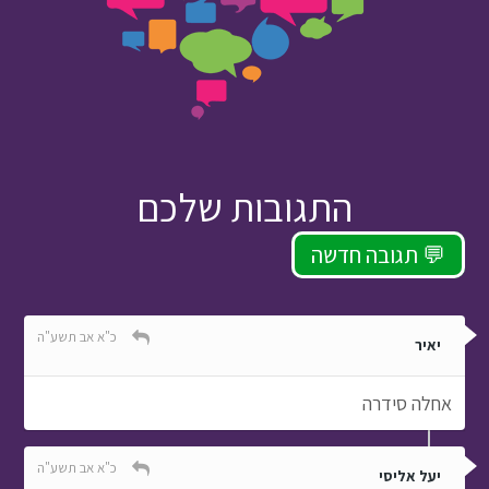
התגובות שלכם
תגובה חדשה 💬
כ"א אב תשע"ה
יאיר
אחלה סידרה
כ"א אב תשע"ה
יעל אליסי