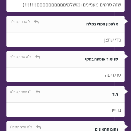
שזה סרטים מעניינים ומושלמיםםםםםםםםםם!!!!!!!)
י' אדר תשפ"ד
מלפפון חמוץ במלח
גדי שחצן
כ"ה אב תשפ"ד
שניאור אוסטרובסקי
סרט יפה
י"ז אייר תשפ"ה
תור
נדיייר
כ"א אדר תשפ"ו
נחום התמונים