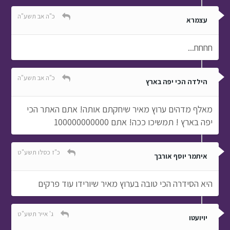
כ"ה אב תשע"ה
עצמרא
חחחח...
כ"ה אב תשע"ה
הילדה הכי יפה בארץ
מאלף מדהים ערוץ מאיר שיחקתם אותה! אתם האתר הכי
יפה בארץ ! תמשיכו ככה! אתם 100000000000
כ"ז כסלו תשע"ט
איתמר יוסף אורבך
היא הסידרה הכי טובה בערוץ מאיר שיורידו עוד פרקים
ג' אייר תשע"ט
יויועטו