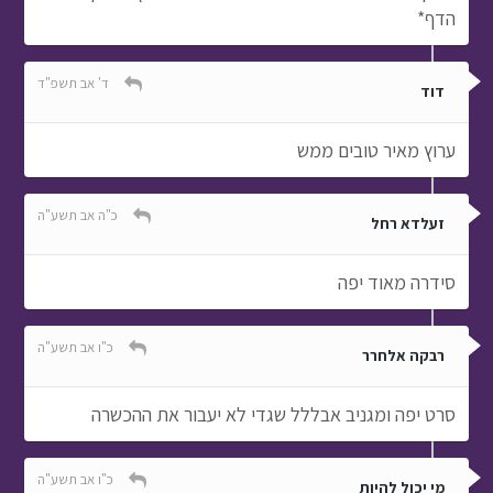
הדף*
ד' אב תשפ"ד
דוד
ערוץ מאיר טובים ממש
כ"ה אב תשע"ה
זעלדא רחל
סידרה מאוד יפה
כ"ו אב תשע"ה
רבקה אלחרר
סרט יפה ומגניב אבללל שגדי לא יעבור את ההכשרה
כ"ו אב תשע"ה
מי יכול להיות