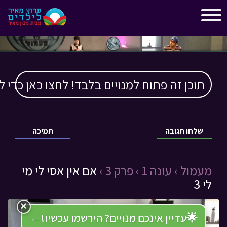
"
"
תוכן זה פתוח למנויים בלבד! לחצו כאן כדי ל
שלחו תגובה
תמיכה
מעמול ›
עונה 1 ›
פרק 3 ›
אם אין אסי לי מי
לי 3
×
🌟
עדיין אינכם מנויים? הירשמו עכשיו!
←