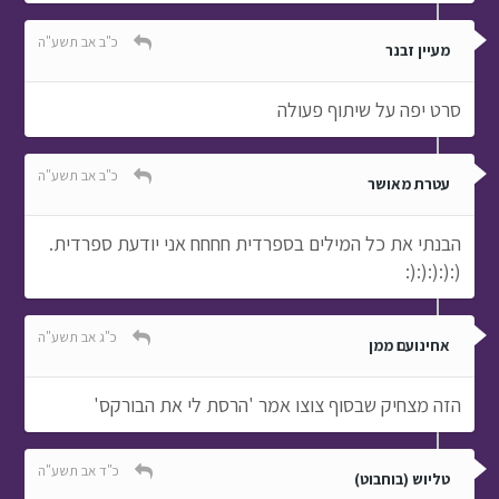
כ"ב אב תשע"ה
מעיין זבנר
סרט יפה על שיתוף פעולה
כ"ב אב תשע"ה
עטרת מאושר
הבנתי את כל המילים בספרדית חחחח אני יודעת ספרדית.
(:(:(:(:(:
כ"ג אב תשע"ה
אחינועם ממן
הזה מצחיק שבסוף צוצו אמר 'הרסת לי את הבורקס'
כ"ד אב תשע"ה
טליוש (בוחבוט)