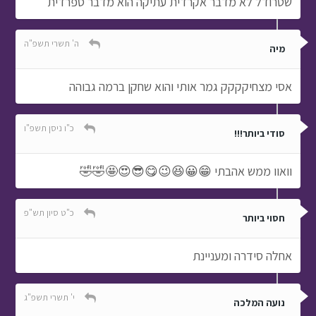
שטרודל לא מדבר אקרדית עתיקה הוא מדבר ספרדית
ה' תשרי תשפ"ה
מיה
אסי מצחיקקקק גמר אותי והוא שחקן ברמה גבוהה
כ"ו ניסן תשפ"ו
סודי ביותר!!!
וואוו ממש אהבתי 😁😀😆😉😋😎😍🤩🤣🤣
כ"ט סיון תש"פ
חסוי ביותר
אחלה סידרה ומעניינת
י' תשרי תשפ"ג
נועה המלכה