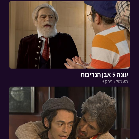
עונה 5 אבן הנדיבות
מעמול › פרק 9