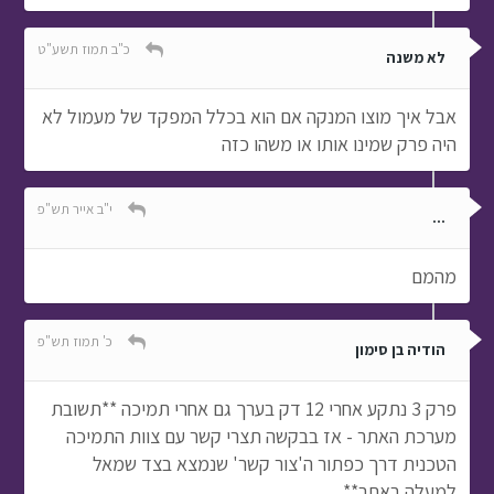
כ"ב תמוז תשע"ט
לא משנה
אבל איך מוצו המנקה אם הוא בכלל המפקד של מעמול לא
היה פרק שמינו אותו או משהו כזה
י"ב אייר תש"פ
...
מהמם
כ' תמוז תש"פ
הודיה בן סימון
פרק 3 נתקע אחרי 12 דק בערך גם אחרי תמיכה **תשובת
מערכת האתר - אז בבקשה תצרי קשר עם צוות התמיכה
הטכנית דרך כפתור ה'צור קשר' שנמצא בצד שמאל
למעלה באתר**