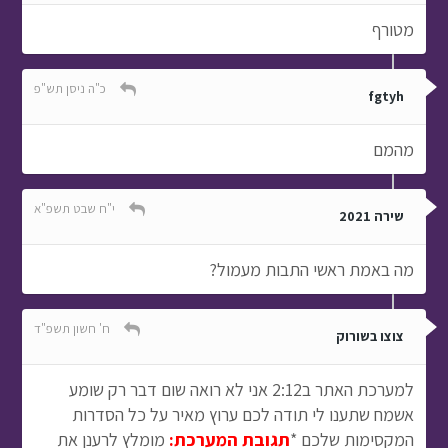
מטורף
כ"ה ניסן תש"פ
fgtyh
מהמם
י"ח שבט תשפ"א
שירה 2021
מה באמת ראשי התבות מעמול?
ח' חשון תשפ"ד
צוצו בשורוק
למערכת האתר ב2:12 אני לא רואה שום דבר רק שומע
אשמח שתענו לי תודה לכם ערוץ מאיר על כל הסדרות
המקסימות שלכם *
תגובת המערכת:
מומלץ לרענן את