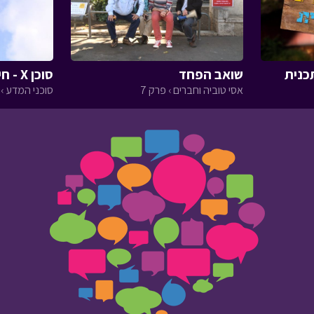
כנית
שואב הפחד
סוכן X - חיכוך
אסי טוביה וחברים › פרק 7
סוכני המדע › פ