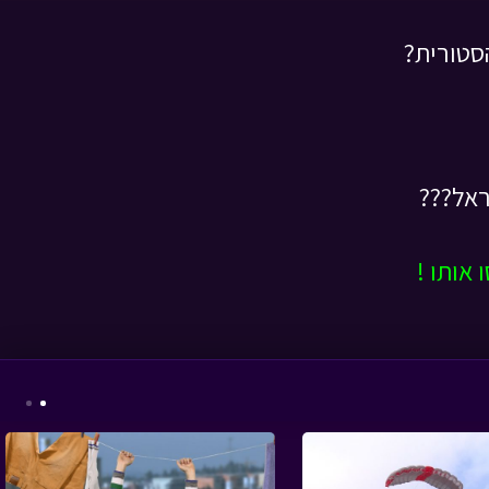
סטורית?
אסי טוביה וחברים -
סבא עובש
• מתוך אסי
טוביה וחברים
ראל???
אותו !
אבא ליום אחד -
סופרמרקט
• מתוך אבא
ליום אחד