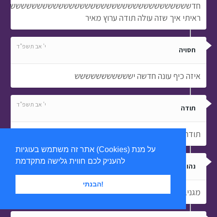
חדשששששששששששששששששששששששששששששששששששש
ראיתי איך שזה עולה תודה ערוץ מאיר
י' אב תשפ"ד
חסויה
איזה כיף עונה חדשה יששששששששששש
י' אב תשפ"ד
תודה
תודה
אתר זה משתמש בעוגיות (Cookies) על מנת
להעניק לכם חווית גלישה מתקדמת
י' אב תשפ"ד
נהוראי ג'ני
הבנתי!
מגניב