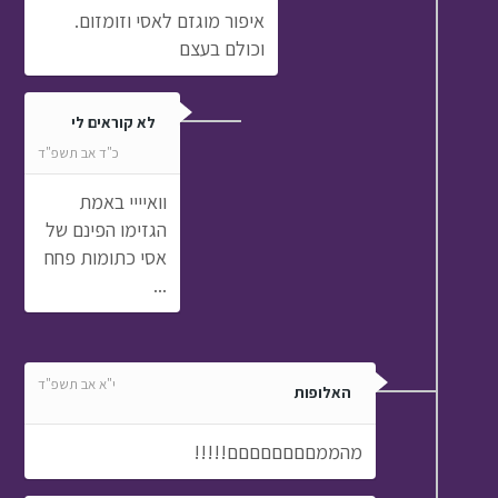
איפור מוגזם לאסי וזומזום.
וכולם בעצם
לא קוראים לי
כ"ד אב תשפ"ד
וואיייי באמת
הגזימו הפינם של
אסי כתומות פחח
...
י"א אב תשפ"ד
האלופות
מהממםםםםםםםם!!!!!