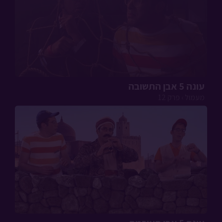
עונה 5 אבן התשובה
מעמול › פרק 12