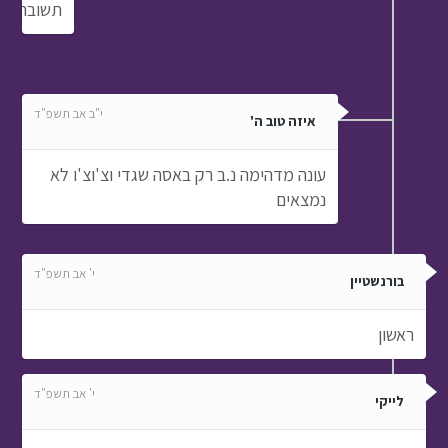
תשובה
י"ב אב תשפ"ד
איזה טוב ה'
עונה מדהימה נ.ב רק באסה שגדי וצ'וצ'ו לא
נמצאים
י' אב תשפ"ד
בורנשטיין
ראשון
י' אב תשפ"ד
לייקי