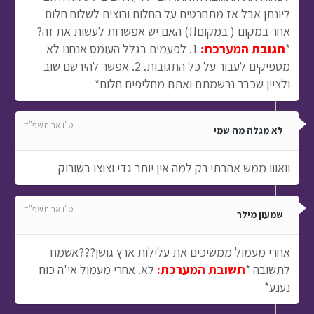
ליונתן אבל אז מתחרטים על החלום ורוצים לשלוח חלום
אחר במקום ( במקום!!) האם יש אפשרות לעשות את זה?
*
תגובת המערכת:
1. לפעמים בגלל העומס אנחנו לא
מספיקים לעבור על כל התגובות. 2. אפשר להירשם שוב
ולציין שכבר נרשמתם ואתם מחליפים חלום*
ט"ו אב תשפ"ד
לא מגלה מה שמי
וואווו ממש אהבתי רק למה אין יותר גדי וצוצו בשורוק
ט"ו אב תשפ"ד
שמעון מילר
אחרי מעמול ממשיכים את עלילות ארץ גושן???אשמח
לתשובה *
תשובת המערכת:
לא. אחרי מעמול אי'ה כוח
נענע*