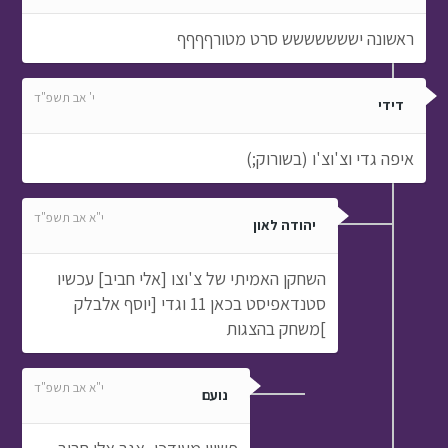
ראשונה יששששששש סרט מטורףףףף
י' אב תשפ"ד
דידי
איפה גדי וצ'וצ'ו (בשורוק;)
י"א אב תשפ"ד
יהודה לאון
השחקן האמיתי של צ'וצו [אלי חביב] עכשיו
סטנדאפיסט בכאן 11 וגדי [יוסף אלבלק
]משחק בהצגות
י"א אב תשפ"ד
נועם