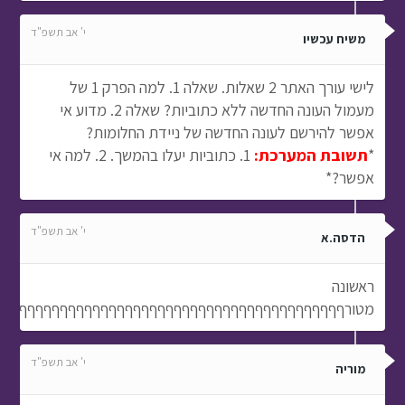
י' אב תשפ"ד
משיח עכשיו
לישי עורך האתר 2 שאלות. שאלה 1. למה הפרק 1 של
מעמול העונה החדשה ללא כתוביות? שאלה 2. מדוע אי
אפשר להירשם לעונה החדשה של ניידת החלומות?
*
תשובת המערכת:
1. כתוביות יעלו בהמשך. 2. למה אי
אפשר?*
י' אב תשפ"ד
הדסה.א
ראשונה
מטורףףףףףףףףףףףףףףףףףףףףףףףףףףףףףףףףףףףףףףףףףףף
י' אב תשפ"ד
מוריה