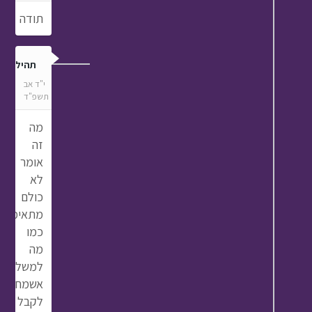
תודה
תהילה
י"ד אב
תשפ"ד
מה
זה
אומר
לא
כולם
מתאימות
כמו
מה
למשל
אשמח
לקבל