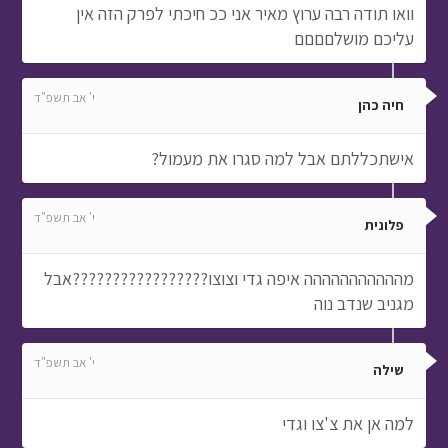
וואו תודה רבה ערוץ מאיר אני ככ חיכתי לפרק הזה אין
עליכם מושלםםםם
י' אב תשפ"ד
חיה כהן
אישתכללתם אבל למה סגרו את מעמול?
י' אב תשפ"ד
פלונית
מההההההההההה איפה גדי וצוצו?????????????????אבל
מגניב שנדב נוה
י' אב תשפ"ד
שילה
למה אן את צ'צו וגדי