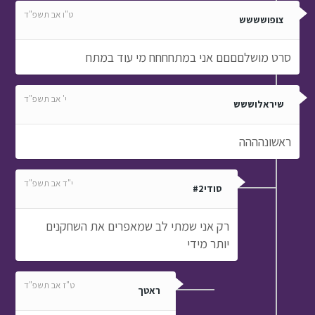
ט"ו אב תשפ"ד
צופושששש
סרט מושלםםםם אני במתחחחח מי עוד במתח
י' אב תשפ"ד
שיראלוששש
ראשונהההה
י"ד אב תשפ"ד
סודי#2
רק אני שמתי לב שמאפרים את השחקנים
יותר מידי
ט"ז אב תשפ"ד
ראטך