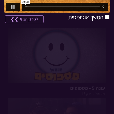
המשך אוטומטית
לפרק הבא ❯❯
עונה 5 - פספוסים
מעמול › פרק 13