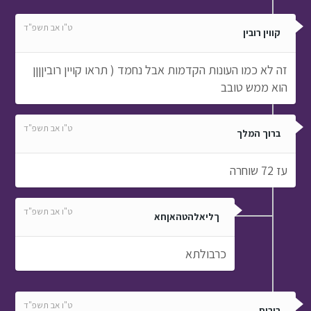
ט"ו אב תשפ"ד
קווין רובין
זה לא כמו העונות הקדמות אבל נחמד ( תראו קויין רוביןןןן
הוא ממש טובב
ט"ו אב תשפ"ד
ברוך המלך
עז 72 שוחרה
ט"ו אב תשפ"ד
ךליאלהטהאןחא
כרבולתא
ט"ו אב תשפ"ד
בוריס