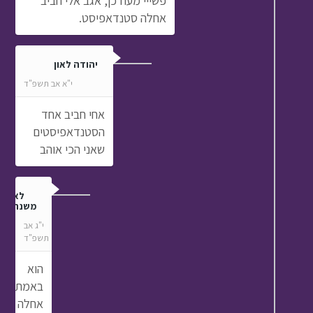
פשייי מעודכן, אגב אלי חביב
אחלה סטנדאפיסט.
יהודה לאון
י"א אב תשפ"ד
אחי חביב אחד
הסטנדאפיסטים
שאני הכי אוהב
לא
משנה
י"ג אב
תשפ"ד
הוא
באמת
אחלה