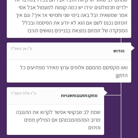
ילדים חכמולוגים יגידו יש כמה קומות למעמול אבל אסי
אמר שמשאית זבל באה בימי שני וחמישי אז איך? וגם איך
זומזום נכנס לשם אם הוא לא יודע את הסיסמה ובכלל
המפקדה של זומזום נמצאת בבניינים נטושים תגיבו
ט"ו אב תשפ"ד
הודוש
ואוו מקסיםם מהמםם אלופים ערוץ מאירר מפתיעים כל
הזמןןן
ט"ז אלול תשפ"ד
מתקנתתגובותשגויות
שמת לב שבקושי אפשר לקרוא את התגובה
מרוב המהמהמבמהם אם המיליון ממים
והיהים