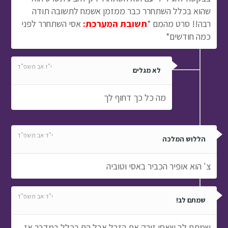
שהוא בכלל השתחרר כבר ממזמן אשמח לתשובה תודה
רבה!! סרט מהמם *
תשובת המערכת:
אסי השתחרר לפני
כמה חודשים*
י"ז אב תשפ"ד
לא מגלים
מה כל כך דחוף לך
י"ד אב תשפ"ד
הללוש המלכה
צ' הוא אופיר הכביר באסי וטוביה
י"ד אב תשפ"ד
שמתם לב!
שמתם לב שאסי זורק את הזבל אבל הם בכלל במדבר אז