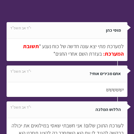
י"ד אב תשפ"ד
מוסי כהן
למערכת מתי יצא עונה חדשה של כוח נענע *
תשובת
המערכת:
בעזרת השם אחרי החגים*
י"ד אב תשפ"ד
אתם מכירים אותי?
יששששש
י"ד אב תשפ"ד
הללוש המלכה
לעורכת התוכן שלום! אני חשבתי שאסי במילואים את יכולה
בבקשה להגיד לי עם הוא השתחרר רק להציג תסרט הוא