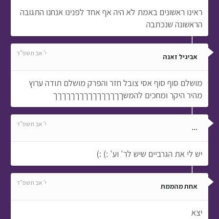
ראינו ראשונים באמת לא היה אף אחד לפנינו אנחנו התגובה
הראשונה שנכתבה
י' אב תשפ"ד
אביגיל זאנה
מושלם סוף סוף אסי צובל חזר והפרק מושלם תודה ערוץ
מהיר היקר ומחכים להמשךךךךךךךךךךךךךךךך
י' אב תשפ"ד
...
יש לי את הגרביים שיש לר' וע' :) :)
י' אב תשפ"ד
אחת מהממת
יצא