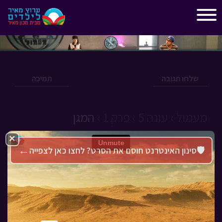
"
"
שלחו תגובה
תמיכה
מעמול ›
עונה 5 ›
פרק 1 ›
המגן
×
←
🛡️
סינון האינטרנט חוסם את הסרט? לחצו כאן לצפייה