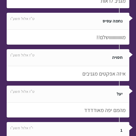
מגניב לראות
ט"ז אלול תשע"ו
נחמה עסיס
מווווווווווושלם!!
ט"ז אלול תשע"ו
חסויה
איזה אפקטים מגניבים
ט"ז אלול תשע"ו
יעל
מהמם יפה מאודדדד
י"ז אלול תשע"ו
1