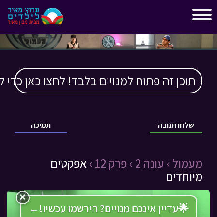
"
"
תוכן זה פתוח למנויים בלבד! לחצו כאן כדי ל
שלחו תגובה
תמיכה
מעמול ›
עונה 2 ›
פרק 12 ›
אפקטים
מיוחדים
×
🌟
עדיין אינכם מנויים? הירשמו עכשיו!
←