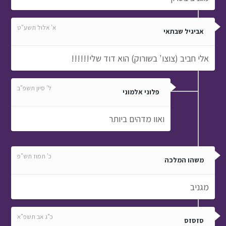
א' אלול תשע"ט
אביגיל שבתאי
אלי חביב (צוצו' בשורוק) הוא דוד שלי!!!!!!
ל' סיון תשפ"ב
פלוני אלמוני
ואוו מדהים ביותר
כ' תמוז תש"פ
משהו המלכה
מגניב
כ"ג אב תשפ"א
סזסזס