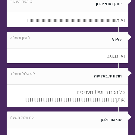
ב' תמוז תשע"ז
יוחנן ואחי יונתן
ואואוווווווווווווווווווווווווווווווווווווווווווווווווווווווווווווווווווווווווו
ז' סיון תשפ"א
לללל
ואו מגניב
י"ט אלול תשפ"ד
חולונית באליטה
כל הכבוד יוסי!! מעריכים
אותך!!!!!!!!!!!!!!!!!!!!!!!!!!!!!!!!!!!!!!!!!!!!!!!!!!
ט"ו אלול תשע"ו
שניאור זלמן