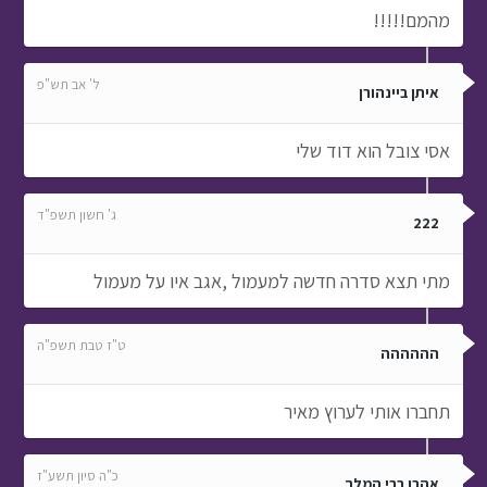
מהמם!!!!!
ל' אב תש"פ
איתן ביינהורן
אסי צובל הוא דוד שלי
ג' חשון תשפ"ד
222
מתי תצא סדרה חדשה למעמול ,אגב איו על מעמול
ט"ז טבת תשפ"ה
הההההה
תחברו אותי לערוץ מאיר
כ"ה סיון תשע"ז
אהרן רבי המלך