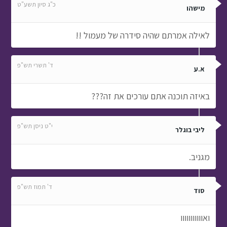
כ"ג סיון תשע"ט
מישהו
לאילה אמרתם שהיה סידרה של מעמול !!
ד' תשרי תש"פ
א.ע
באיזה תוכנה אתם עורכים את זה???
י"ט ניסן תש"פ
ליבי בוגלר
מגניב.
ד' תמוז תש"פ
סוד
ואווווווווווו