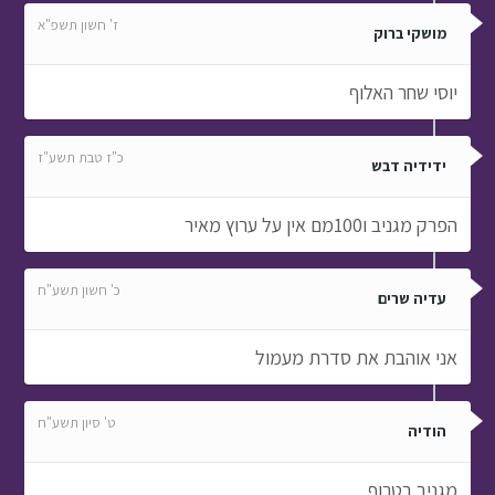
ז' חשון תשפ"א
מושקי ברוק
יוסי שחר האלוף
כ"ז טבת תשע"ז
ידידיה דבש
הפרק מגניב ו100מם אין על ערוץ מאיר
כ' חשון תשע"ח
עדיה שרים
אני אוהבת את סדרת מעמול
ט' סיון תשע"ח
הודיה
מגניב בטרוף