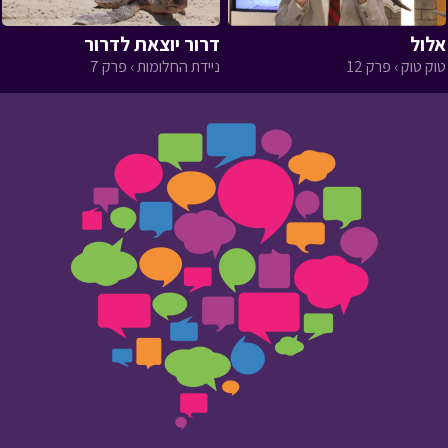
אלול
דרור יוצאת לדרור
טוק טוק › פרק 12
ניידת החלומות › פרק 7