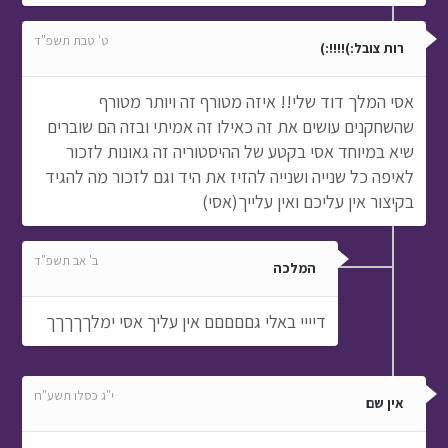
ט' טבת תשפ"ד
רות צובל:)!!!!:)
אסי המלך דוד שלי!! איזה מטורף זה ויותר מטורף
שהשחקנים עושים את זה כאילו זה אמיתי ובזה הם שוברים
שיא במיוחד אסי בקטע של ההיסטוריה זה גאונות לזכור
לאיפה כל שנייה ושנייה להזיז את היד וגם לזכור מה להגיד
בקיצור אין עליכם ואין עלייך(אסי)
ב' אב תשפ"ד
המלכה
דיייי באלי גםםםםם אין עליך אסי ימלךךךךך
י"ג כסלו תשע"ח
אין שם