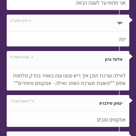
אני מתוח עד לעונה הבאה
כ' סיון תשע"ט
ישי
יפה
ה' שבט תשפ"א
אלעד גרון
לאילה עורכת תוכן איך ריש וצוצו עפו באוויר בפרק מלחמת
אחים **תשובת מערכת האתר ואילה - אפקטים מיוחדים**
ט"ו חשון תשע"ז
יצחק סילברס
אפקטים טובים