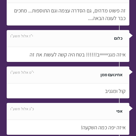
זה פשוט מדהים, גם הסדרה עצמה וגם התוספות... מחכים
כבר לעונה הבאה....
י"ז אלול תשע"ו
כלום
איזה מגניייייייב!!!!!! בטח היה קשה לעשות את זה
י"ט אלול תשע"ו
אחינועם ממן
קול ומגניב
כ"ג אלול תשע"ו
אפי
איזה יפה כמה השקעה!