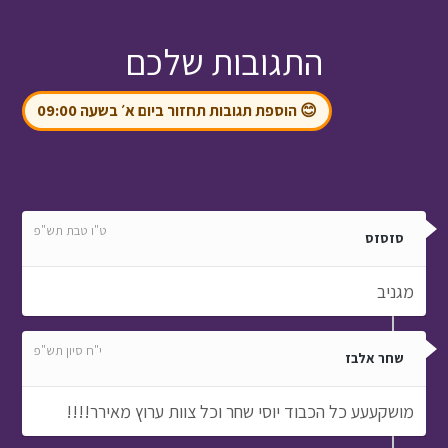
התגובות שלכם
😊 הוספת תגובות תחזור ביום א׳ בשעה 09:00
ט"ו טבת תש"פ
סזסזס
מגניב
י"ח סיון תש"פ
שחר אלבז
מושקעעע כל הכבוד יוסי שחר וכל צוות ערוץ מאירר!!!!