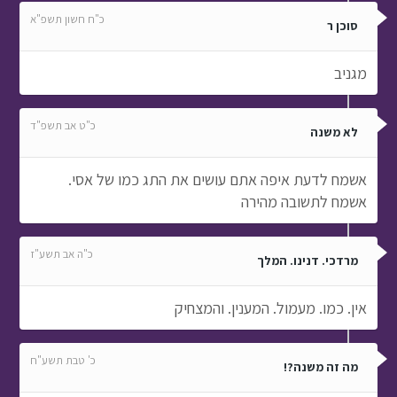
כ"ח חשון תשפ"א
סוכן ר
מגניב
כ"ט אב תשפ"ד
לא משנה
אשמח לדעת איפה אתם עושים את התג כמו של אסי.
אשמח לתשובה מהירה
כ"ה אב תשע"ז
מרדכי. דנינו. המלך
אין. כמו. מעמול. המענין. והמצחיק
כ' טבת תשע"ח
מה זה משנה?!