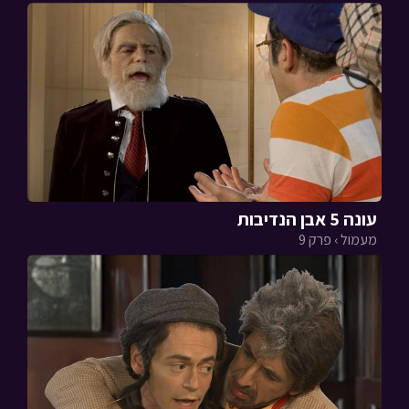
עונה 5 אבן הנדיבות
מעמול › פרק 9