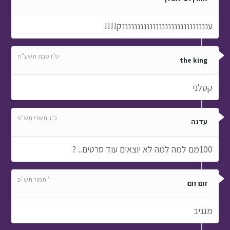
עננננננננננננננננננננננננננננק!!!!
ט"ו טבת תשע"ח
the king
קטלני
כ"ג תשרי תש"פ
עדנה
100מם למה למה לא יוצאים עוד סרטים.. ?
י' תמוז תש"פ
זום זום
מגניב