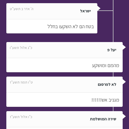
ה' אדר ב תשע"ט
ישראל
בטח הם לא השקעו בחלל
כ"ג אלול תשע"ו
יעל פ
מהמם ומושקע
ט"ו תמוז תשע"ז
לא לפרסום
מגניב אש!!!!!!
כ"ו אלול תשע"ז
שירה המושלמת