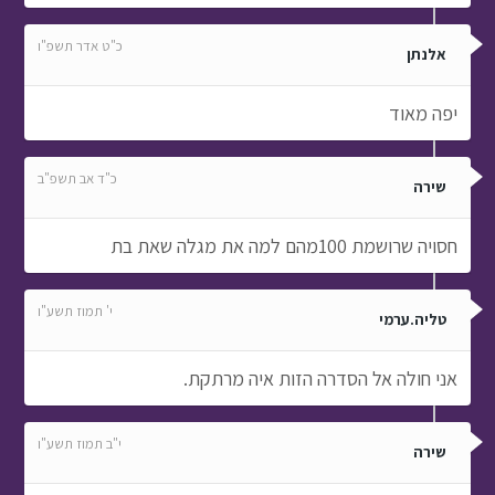
כ"ט אדר תשפ"ו
אלנתן
יפה מאוד
כ"ד אב תשפ"ב
שירה
חסויה שרושמת 100מהם למה את מגלה שאת בת
י' תמוז תשע"ו
טליה.ערמי
אני חולה אל הסדרה הזות איה מרתקת.
י"ב תמוז תשע"ו
שירה