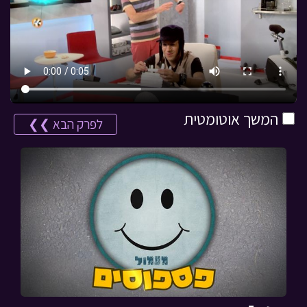
המשך אוטומטית
לפרק הבא ❯❯