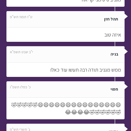
ט"ז תמוז תש"פ
תהל חזן
איזה טוב
י"ב שבט תשפ"א
בניה
ממש מגניב תודה רבה תעשו עוד כאלו
כ' כסלו תשפ"ו
חסוי
😄😄😄😄😄😄😄😄😄😄😄😄😄😄😄🤣🤣🤣🤣🤣
🤣🤣🤣🤣🤣🤣😂😂😂😂
ג' תשרי תש"פ