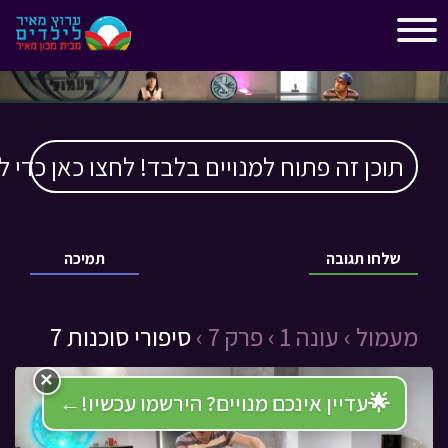
"
"
תוכן זה פתוח למנויים בלבד! לחצו כאן כדי ל
שלחו תגובה
תמיכה
מעמול ›
עונה 1 ›
פרק 7 ›
סיפורי סוכנות 7
×
🌟
עדיין אינכם מנויים? הירשמו עכשיו!
←