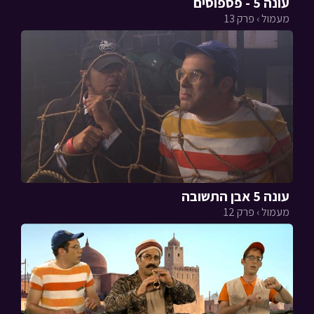
עונה 5 - פספוסים
מעמול › פרק 13
עונה 5 אבן התשובה
מעמול › פרק 12