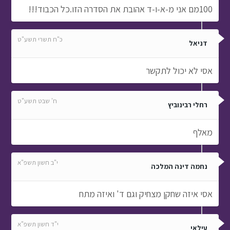
100מם אני מ-א-ו-ד אהובת את הסדרה הזו.כל הכבוד!!!
כ"ח תשרי תשע"ט
דניאל
אסי לא יכול לתקשר
ח' שבט תשע"ט
רחלי רבינוביץ
מאלף
י"ב חשון תשפ"א
נחמה דינה המלכה
אסי איזה שחקן מצחיק וגם ד' ואיזה מתח
י"ד חשון תשפ"א
עילאי