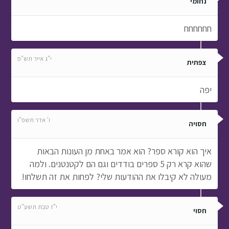
נחומי
חחחחחח
י"ג אייר תש"פ
צפתית
יפה
ו' אדר תשפ"ו
חסויה
איך הוא קורא ספר? הוא אמר באחת מן העונות הבאות
שהוא קרא רק 5 ספרים בודדים וגם הם לקטנטנים. ולמה
מעולה לא קיבלו את ההודעות שלי? לפחות את זה תשלחו!
י"ז טבת תשע"ט
חסוי