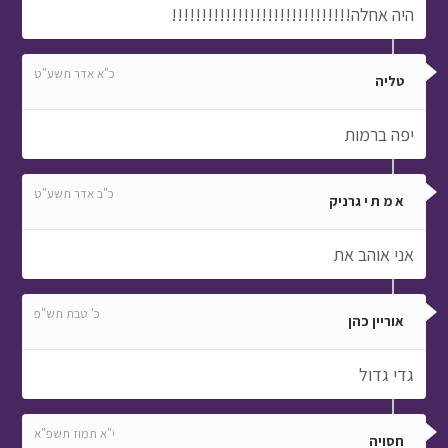
היה אחלה!!!!!!!!!!!!!!!!!!!!!!!!!!!!!!
כ"א אדר תשע"ט
טליה
יפה ברמות
כ"ב אדר תשע"ט
א מ ת י גרניק
אני אוהב את
כ' טבת תש"פ
אוריין כהן
גדי גדול
י"א תמוז תשפ"א
חסויה