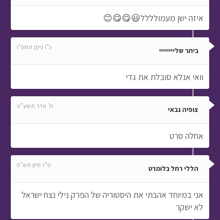
איזה ישן מעמולללל😃😋😋😊
כ"ו ניסן תשפ"ו
ביתר שליייייייי
וואי אנלא סובלת את גדי
ח' אדר תשע"ט
צופיה גבאי
אחלה סרט
ט"ז סיון תש"פ
הללי רחל בלומרט
אני במיוחד אהבתי את היסטוריה של הפרק נילי נצח ישראל
לא ישקר